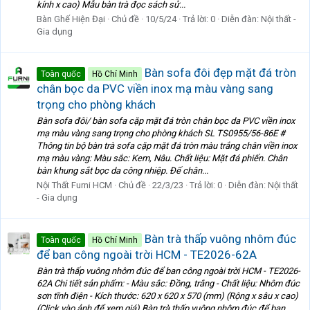
kính x cao) Mẫu bàn trà đọc sách sử...
Bàn Ghế Hiện Đại
Chủ đề
10/5/24
Trả lời: 0
Diễn đàn:
Nội thất -
Gia dụng
Bàn sofa đôi đẹp mặt đá tròn
Toàn quốc
Hồ Chí Minh
chân bọc da PVC viền inox mạ màu vàng sang
trọng cho phòng khách
Bàn sofa đôi/ bàn sofa cặp mặt đá tròn chân bọc da PVC viền inox
mạ màu vàng sang trọng cho phòng khách SL TS0955/56-86E #
Thông tin bộ bàn trà sofa cặp mặt đá tròn màu trắng chân viền inox
mạ màu vàng: Màu sắc: Kem, Nâu. Chất liệu: Mặt đá phiến. Chân
bàn khung sắt bọc da công nhiệp. Đế chân...
Nội Thất Furni HCM
Chủ đề
22/3/23
Trả lời: 0
Diễn đàn:
Nội thất
- Gia dụng
Bàn trà thấp vuông nhôm đúc
Toàn quốc
Hồ Chí Minh
để ban công ngoài trời HCM - TE2026-62A
Bàn trà thấp vuông nhôm đúc để ban công ngoài trời HCM - TE2026-
62A Chi tiết sản phẩm: - Màu sắc: Đồng, trắng - Chất liệu: Nhôm đúc
sơn tĩnh điện - Kích thước: 620 x 620 x 570 (mm) (Rộng x sâu x cao)
(Click vào ảnh để xem giá) Bàn trà thấp vuông nhôm đúc để ban