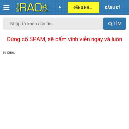
ĐĂNG NHẬP
ĐĂNG KÝ
TÌM
Đừng cố SPAM, sẽ cấm vĩnh viễn ngay và luôn
TỪ KHÓA