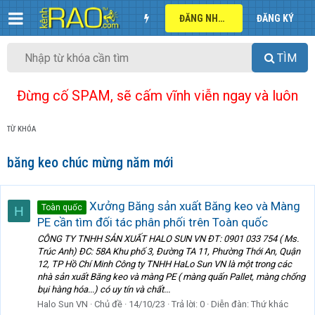
ĐĂNG NHẬP
ĐĂNG KÝ
TÌM
Đừng cố SPAM, sẽ cấm vĩnh viễn ngay và luôn
TỪ KHÓA
băng keo chúc mừng năm mới
Xưởng Băng sản xuất Băng keo và Màng
Toàn quốc
H
PE cần tìm đối tác phân phối trên Toàn quốc
CÔNG TY TNHH SẢN XUẤT HALO SUN VN ĐT: 0901 033 754 ( Ms.
Trúc Anh) ĐC: 58A Khu phố 3, Đường TA 11, Phường Thới An, Quận
12, TP Hồ Chí Minh Công ty TNHH HaLo Sun VN là một trong các
nhà sản xuất Băng keo và màng PE ( màng quấn Pallet, màng chống
bụi hàng hóa...) có uy tín và chất...
Halo Sun VN
Chủ đề
14/10/23
Trả lời: 0
Diễn đàn:
Thứ khác