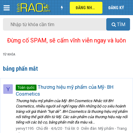
ĐĂNG NHẬP
ĐĂNG KÝ
TÌM
Đừng cố SPAM, sẽ cấm vĩnh viễn ngay và luôn
TỪ KHÓA
bảng phấn mắt
Thương hiệu mỹ phẩm của Mỹ- BH
Toàn quốc
Y
Cosmetics
Thương hiệu mỹ phẩm của Mỹ- BH Cosmetics Nhắc tới BH
Cosmetics, nhiều người sẽ nghĩ ngay đến những bộ cọ siêu hoành
tráng với giá thành “hạt dẻ”. BH Cosmeitcs là thương hiệu mỹ phẩm
nổi tiếng thế giới đến từ Mỹ. Các sản phẩm của thương hiệu này nổi
tiếng với các bộ cọ, bảng phấn mắt đa màu và...
yenvy1195
Chủ đề
4/6/20
Trả lời: 0
Diễn đàn:
Mỹ phẩm - Trang