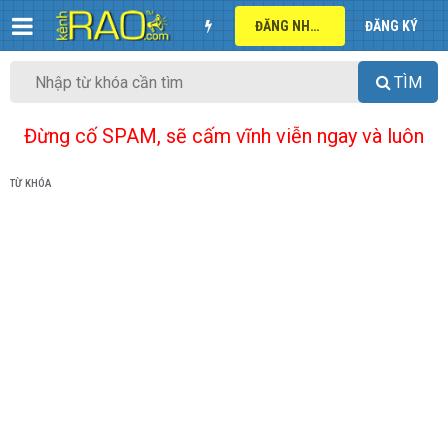
ĐĂNG NHẬP
ĐĂNG KÝ
TÌM
Đừng cố SPAM, sẽ cấm vĩnh viễn ngay và luôn
TỪ KHÓA