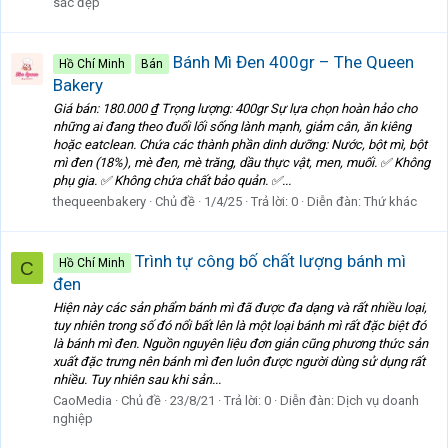
sắc đẹp
Bánh Mì Đen 400gr – The Queen
Hồ Chí Minh
Bán
Bakery
Giá bán: 180.000 ₫ Trọng lượng: 400gr Sự lựa chọn hoàn hảo cho
những ai đang theo đuổi lối sống lành mạnh, giảm cân, ăn kiêng
hoặc eatclean. Chứa các thành phần dinh dưỡng: Nước, bột mì, bột
mì đen (18%), mè đen, mè trăng, dầu thực vật, men, muối. ✅ Không
phụ gia. ✅ Không chứa chất bảo quản. ✅...
thequeenbakery
Chủ đề
1/4/25
Trả lời: 0
Diễn đàn:
Thứ khác
Trình tự công bố chất lượng bánh mì
Hồ Chí Minh
C
đen
Hiện này các sản phẩm bánh mì đã được đa dạng và rất nhiều loại,
tuy nhiên trong số đó nổi bất lên là một loại bánh mì rất đặc biệt đó
là bánh mì đen. Nguồn nguyên liệu đơn giản cũng phương thức sản
xuất đặc trưng nên bánh mì đen luôn được người dùng sử dụng rất
nhiều. Tuy nhiên sau khi sản...
CaoMedia
Chủ đề
23/8/21
Trả lời: 0
Diễn đàn:
Dịch vụ doanh
nghiệp