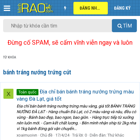
ĐĂNG NHẬP
ĐĂNG KÝ
TÌM
Đừng cố SPAM, sẽ cấm vĩnh viễn ngay và luôn
TỪ KHÓA
bánh tráng nướng trứng cút
Địa chỉ bán bánh tráng nướng trứng màu
Toàn quốc
X
vàng Đà Lạt, giá tốt
Địa chỉ bán bánh tráng nướng trứng màu vàng, giá tốt BÁNH TRÁNG
NƯỚNG ĐÀ LẠT - Hàng chuẩn Đà Lạt, có 2 màu vàng và nâu, đều có
vừng - Bánh bao đẹp, bao ngon, bao giòn. - Hàng trực tiếp từ xưởng
nên luôn mới. - Cam kết chất lượng. - Bên mình nhận ship từ 2kg nha
vì 1kg bánh đóng gói vận chuyển...
xoaimuoivn
Chủ đề
17/4/24
Trả lời: 0
Diễn đàn:
Thứ khác