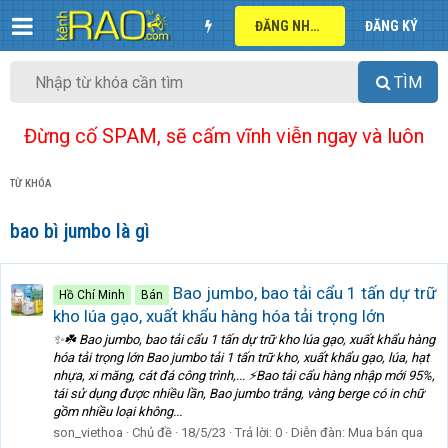
ĐĂNG NHẬP
ĐĂNG KÝ
TÌM
Đừng cố SPAM, sẽ cấm vĩnh viễn ngay và luôn
TỪ KHÓA
bao bì jumbo là gì
Bao jumbo, bao tải cẩu 1 tấn dự trữ
Hồ Chí Minh
Bán
kho lúa gạo, xuất khẩu hàng hóa tải trọng lớn
✨☘️ Bao jumbo, bao tải cẩu 1 tấn dự trữ kho lúa gạo, xuất khẩu hàng
hóa tải trọng lớn Bao jumbo tải 1 tấn trữ kho, xuất khẩu gạo, lúa, hạt
nhựa, xi măng, cát đá công trình,... ⚡️Bao tải cẩu hàng nhập mới 95%,
tái sử dụng được nhiều lần, Bao jumbo trắng, vàng berge có in chữ
gồm nhiều loại không...
son_viethoa
Chủ đề
18/5/23
Trả lời: 0
Diễn đàn:
Mua bán qua