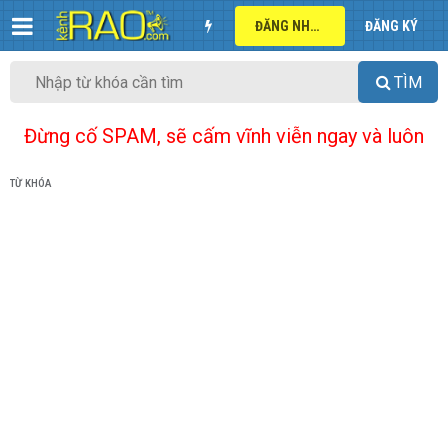
ĐĂNG NHẬP
ĐĂNG KÝ
TÌM
Đừng cố SPAM, sẽ cấm vĩnh viễn ngay và luôn
TỪ KHÓA