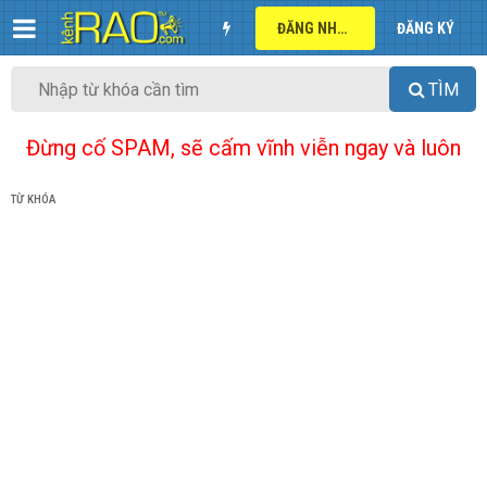
ĐĂNG NHẬP
ĐĂNG KÝ
TÌM
Đừng cố SPAM, sẽ cấm vĩnh viễn ngay và luôn
TỪ KHÓA