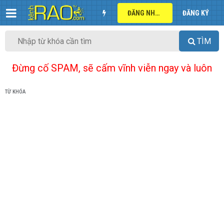
ĐĂNG NHẬP
ĐĂNG KÝ
TÌM
Đừng cố SPAM, sẽ cấm vĩnh viễn ngay và luôn
TỪ KHÓA