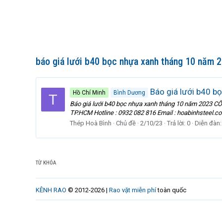
báo giá lưới b40 bọc nhựa xanh tháng 10 năm 
Báo giá lưới b40 b
Hồ Chí Minh
Bình Dương
T
Báo giá lưới b40 bọc nhựa xanh tháng 10 năm 2023 C
TP.HCM Hotline : 0932 082 816 Email : hoabinhsteel
Thép Hoà Bình
Chủ đề
2/10/23
Trả lời: 0
Diễn đàn
TỪ KHÓA
KÊNH RAO
© 2012-2026 |
Rao vặt miễn phí
toàn quốc