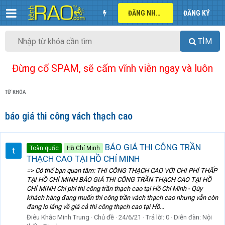
ĐĂNG NHẬP
ĐĂNG KÝ
TÌM
Đừng cố SPAM, sẽ cấm vĩnh viễn ngay và luôn
TỪ KHÓA
báo giá thi công vách thạch cao
BÁO GIÁ THI CÔNG TRẦN
Toàn quốc
Hồ Chí Minh
THẠCH CAO TẠI HỒ CHÍ MINH
=> Có thể bạn quan tâm: THI CÔNG THẠCH CAO VỚI CHI PHÍ THẤP
TẠI HỒ CHÍ MINH BÁO GIÁ THI CÔNG TRẦN THẠCH CAO TẠI HỒ
CHÍ MINH Chi phí thi công trần thạch cao tại Hồ Chí Minh - Qúy
khách hàng đang muốn thi công trần vách thạch cao nhưng vẫn còn
đang lo lắng về giá cả thi công thạch cao tại Hồ...
Điêu Khắc Minh Trung
Chủ đề
24/6/21
Trả lời: 0
Diễn đàn:
Nội