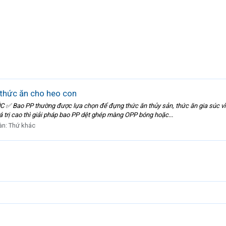
 thức ăn cho heo con
o PP thường được lựa chọn để đựng thức ăn thủy sản, thức ăn gia súc vì đây
iá trị cao thì giải pháp bao PP dệt ghép màng OPP bóng hoặc...
àn:
Thứ khác