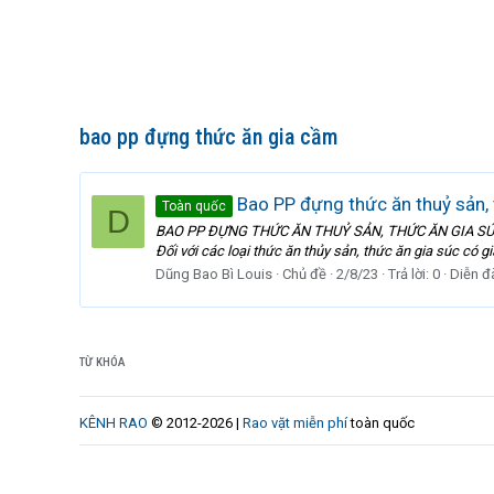
bao pp đựng thức ăn gia cầm
Bao PP đựng thức ăn thuỷ sản,
Toàn quốc
D
BAO PP ĐỰNG THỨC ĂN THUỶ SẢN, THỨC ĂN GIA SÚC ✅ Ba
Đối với các loại thức ăn thủy sản, thức ăn gia súc có g
Dũng Bao Bì Louis
Chủ đề
2/8/23
Trả lời: 0
Diễn đ
TỪ KHÓA
KÊNH RAO
© 2012-2026 |
Rao vặt miễn phí
toàn quốc