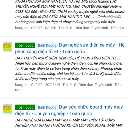
KHÓA HỌC SỬA MÁY HÀN ĐIỆN TỬ TIG, MIG 0933102666 DẠY
TRUYỀN NGHỀ SỬA MÁY HÀN TIG, MIG, CHUYÊN NGHIỆP Hotline
0933 102 666 - Nhận SỬA CHỮA và dạy truyền nghề sửa chữa board
máy hàn điện tử (DẠY SỬA MÁY HÀN TIG, MIG...) - Cách nhận biết
hư hỏng các linh kiện điện tử chuyên dụng trong máy hàn điện...
hangetn
Chủ đề
8/1/20
Trả lời: 0
Diễn đàn:
Tuyển sinh - Đào tạo
Dạy nghề sửa điện xe máy - Hệ
Toàn quốc
Bình Dương
phun xăng điện tử FI - Toàn quốc
DẠY TRUYỀN NGHỀ ĐIỆN, ĐÈN, CÒI, HỆ PHUN XĂNG ĐIỆN TỬ, FI
Nhận học viên thường xuyên nghề điện, đèn, còi, hệ phun xăng điện
tử, Fi xe máy: Điện tử cơ bản trong phần điện xe máy. Phương pháp
kiểm tra điện chiếu sáng, chế tạo bộ sạc 1 fa và 3 fa Kỹ thuật điều
khiển tự động trong cấu tạo của xe máy...
hangetn
Chủ đề
20/12/19
Trả lời: 0
Diễn đàn:
Tuyển sinh - Đào
tạo
Dạy sửa chữa board máy may
Toàn quốc
Bình Dương
điện tử - Chuyên nghiệp - Toàn quốc
DẠY NGHỀ SỬA BOARD MÁY MAY- MÁY MAY ĐIỆN TỬ- CÔNG
NGHIỆP KHAI GIẢNG THƯỜNG XUYÊN LỚP SỬA BOARD MÁY MAY