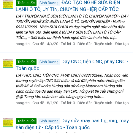
ĐÀO TẠO NGHỀ SỬA ĐIỆN
Toàn quốc
Bình Dương
LẠNH Ô TÔ, UY TÍN, CHUYÊN NGHIỆP, CẤP TỐC
DẠY TRUYỀN NGHỀ SỬA ĐIỆN LẠNH Ô TÔ, CHUYÊN NGHIỆP - DẠY
TRUYỀN NGHỀ SỬA ĐIỆN LẠNH Ô TÔ, CHUYÊN NGHIỆP - Hotline
0933102666 - Nhận SỬA CHỮA và dạy truyền nghề sửa chữa điện
lạnh xe hơi, oto, điện lạnh ô tô( DẠY SỦA ĐIỆN LẠNH Ô TÔ CẤP
TỐC...) - Giới thiệu sự thịnh hành nghề điện lạnh oto trên thị...
hangetn
Chủ đề
4/4/20
Trả lời: 0
Diễn đàn:
Tuyển sinh - Đào tạo
Dạy CNC, tiện CNC, phay CNC -
Toàn quốc
Bình Dương
Toàn quốc
DẠY HỌC CNC, TIỆN CNC, PHAY CNC ( 0933102666) Nhận học viên
thường xuyên lớp CNC Giới thiệu và cài đặt phần mềm Hướng dẫn
thiết kế vẽ Soliworks Hướng dẫn sử dụng Matercam Hướng dẫn
canh chỉnh tọa độ dao phay, tiện CNC Tổng kết thi cấp chứng chỉ
@@ Trung tâm nhận học viên hằng ngày trong tuần...
hangetn
Chủ đề
8/1/20
Trả lời: 0
Diễn đàn:
Tuyển sinh - Đào tạo
Dạy sửa máy hàn tig, mig, máy
Toàn quốc
Bình Dương
hàn điện tử - Cấp tốc - Toàn quốc