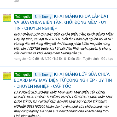
tạo
KHAI GIẢNG KHOÁ LẮP ĐẶT
Toàn quốc
Bình Dương
VÀ SỬA CHỮA BIẾN TẦN, KHỞI ĐỘNG MỀM - UY
TÍN - CHUYÊN NGHIỆP
KHAI GIẢNG LỚP CÀI ĐẶT SỬA CHỮA BIẾN TẦN, KHỞI ĐỘNG MỀM
Dạy lập trình, cài đặt INVERTER, biến tần Phân biệt nguồn AC và DC
Hướng dẫn sử dụng đồng hồ đo Phương pháp kiểm tra phần cứng
biến tần, IVERTER trước khi kết nối điện Phân tích nguyên lý chung
của biến tần và khởi động mềm Hướng dẫn cài...
hangetn
Chủ đề
8/4/20
Trả lời: 0
Diễn đàn:
Tuyển sinh - Đào tạo
KHAI GIẢNG LỚP SỬA CHỮA
Toàn quốc
Bình Dương
BOARD MÁY MAY ĐIỆN TỬ CÔNG NGHIỆP - UY TÍN
- CHUYÊN NGHIỆP - CẤP TỐC
DẠY NGHỀ SỬA BOARD MÁY MAY- MÁY MAY ĐIỆN TỬ- CÔNG
NGHIỆP KHAI GIẢNG THƯỜNG XUYÊN LỚP SỬA BOARD MÁY MAY
ĐIỆN TỬ CN DẠY NGHỂ SỬA BOARD MÁY MAY ĐIỆN TỬ CÔNG
NGHIỆP 0933102666 Nhận dạy truyền nghề sửa chữa board máy
may công nghiệp Có nhận sửa board nhanh cho khách hàng thợ -
Linh kiện điện tử...