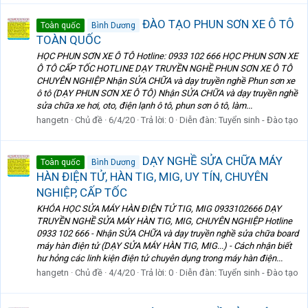
ĐÀO TẠO PHUN SƠN XE Ô TÔ
Toàn quốc
Bình Dương
TOÀN QUỐC
HỌC PHUN SƠN XE Ô TÔ Hotline: 0933 102 666 HỌC PHUN SƠN XE
Ô TÔ CẤP TỐC HOTLINE DẠY TRUYỀN NGHỀ PHUN SƠN XE Ô TÔ
CHUYÊN NGHIỆP Nhận SỬA CHỮA và dạy truyền nghề Phun sơn xe
ô tô (DẠY PHUN SƠN XE Ô TÔ) Nhận SỬA CHỮA và dạy truyền nghề
sửa chữa xe hơi, oto, điện lạnh ô tô, phun sơn ô tô, làm...
hangetn
Chủ đề
6/4/20
Trả lời: 0
Diễn đàn:
Tuyển sinh - Đào tạo
DẠY NGHỀ SỬA CHỮA MÁY
Toàn quốc
Bình Dương
HÀN ĐIỆN TỬ, HÀN TIG, MIG, UY TÍN, CHUYÊN
NGHIỆP, CẤP TỐC
KHÓA HỌC SỬA MÁY HÀN ĐIỆN TỬ TIG, MIG 0933102666 DẠY
TRUYỀN NGHỀ SỬA MÁY HÀN TIG, MIG, CHUYÊN NGHIỆP Hotline
0933 102 666 - Nhận SỬA CHỮA và dạy truyền nghề sửa chữa board
máy hàn điện tử (DẠY SỬA MÁY HÀN TIG, MIG...) - Cách nhận biết
hư hỏng các linh kiện điện tử chuyên dụng trong máy hàn điện...
hangetn
Chủ đề
4/4/20
Trả lời: 0
Diễn đàn:
Tuyển sinh - Đào tạo