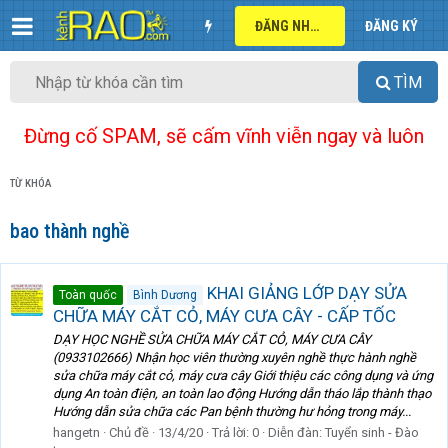
ĐĂNG NHẬP
ĐĂNG KÝ
TÌM
Đừng cố SPAM, sẽ cấm vĩnh viễn ngay và luôn
TỪ KHÓA
bao thành nghề
KHAI GIẢNG LỚP DẠY SỬA
Toàn quốc
Bình Dương
CHỮA MÁY CẮT CỎ, MÁY CƯA CÂY - CẤP TỐC
DẠY HỌC NGHỀ SỬA CHỮA MÁY CẮT CỎ, MÁY CƯA CÂY
(0933102666) Nhận học viên thường xuyên nghề thực hành nghề
sửa chữa máy cắt cỏ, máy cưa cây Giới thiệu các công dụng và ứng
dụng An toàn điện, an toàn lao động Hướng dẫn tháo lắp thành thạo
Hướng dẫn sửa chữa các Pan bệnh thường hư hỏng trong máy...
hangetn
Chủ đề
13/4/20
Trả lời: 0
Diễn đàn:
Tuyển sinh - Đào