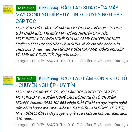
ĐÀO TẠO SỬA CHỮA MÁY
Toàn quốc
Bình Dương
MAY CÔNG NGHIỆP - UY TÍN - CHUYÊN NGHIỆP -
CẤP TỐC
HỌC SỬA CHỮA BẢO TRÌ MÁY MAY CÔNG NGHIỆP UY TÍN HỌC
SỬA CHỮA BẢO TRÌ MÁY MAY CÔNG NGHIỆP CẤP TỐC
HOTLINEDẠY TRUYỀN NGHỀ SỬA MÁY MAY CHUYÊN NGHIỆP
Hotline: 0933 102 666 Nhận SỬA CHỮA và dạy truyền nghề sửa
chữa board máy may điện tử (DẠY SỬA MÁY MAY CÔNG NGHIỆP
VÀ MÁY MAY ĐIỆN TỬ) Dạy sửa chữa...
hangetn
Chủ đề
6/4/20
Trả lời: 0
Diễn đàn:
Tuyển sinh - Đào tạo
ĐÀO TẠO LÀM ĐỒNG XE Ô TÔ
Toàn quốc
Bình Dương
- CHUYÊN NGHIỆP - UY TÍN
HỌC LÀM ĐỒNG XE Ô TÔ HỌC LÀM ĐỒNG XE Ô TÔ CẤP TỐC
HOTLINE DẠY TRUYỀN NGHỀ LÀM ĐỒNG XE Ô TÔ CHUYÊN
NGHIỆP Hotline: 0933 102 666 Nhận SỬA CHỮA và dạy truyền nghề
sửa chữa board máy may điện tử (DẠY SỬA LÀM ĐỒNG XE Ô TÔ)
Nhận SỬA CHỮA và dạy truyền nghề sửa chữa xe hơi, oto, điện lạnh
ô tô, phun...
hangetn
Chủ đề
6/4/20
Trả lời: 0
Diễn đàn:
Tuyển sinh - Đào tạo