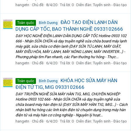
hangetn
Chủ đề
8/4/20
Trả lời: 0
Diễn đàn:
Tuyển sinh - Đào tạo
ĐÀO TẠO ĐIỆN LẠNH DÂN
Toàn quốc
Bình Dương
DỤNG CẤP TỐC, BAO THÀNH NGHỀ 0933102666
DẠY HỌC NGHỀ ĐIỆN LẠNH DÂN DỤNG CẤP TỐC Hotline 0933 102
666 - Nhận SỬA CHỮA và dạy truyền nghề sửa chữa board máy lạnh
máy giặt, sửa chữa cơ điện lanh (DẠY SỬA TỦ LẠNH, MÁY GIẶT,
MÁY ĐIỀU HÒA, MÁY LẠNH, MÁY NÓNG LẠNH, MÁY INVERTER...) -
Phương pháp tìm Pan nhanh, các Pan thường hư hỏng - Thực...
hangetn
Chủ đề
6/4/20
Trả lời: 0
Diễn đàn:
Tuyển sinh - Đào tạo
KHÓA HỌC SỬA MÁY HÀN
Toàn quốc
Bình Dương
ĐIỆN TỬ TIG, MIG 0933102666
DẠY TRUYỀN NGHỀ SỬA MÁY HÀN TIG, MIG, CHUYÊN NGHIỆP
Hotline 0933 102 666 - Nhận SỬA CHỮA và dạy truyền nghề sửa
chữa board máy hàn điện tử (DẠY SỬA MÁY HÀN TIG, MIG...) - Cách
nhận biết hư hỏng các linh kiện điện tử chuyên dụng trong máy hàn
điện tử và máy hàn cơ công nghiệp - Nguyên lý hoạt...
hangetn
Chủ đề
6/4/20
Trả lời: 0
Diễn đàn:
Tuyển sinh - Đào tạo