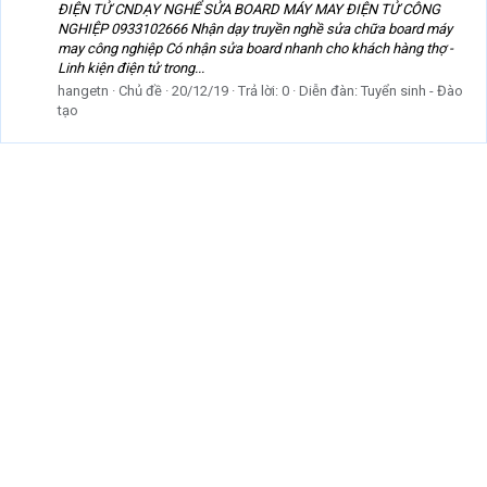
ĐIỆN TỬ CNDẠY NGHỂ SỬA BOARD MÁY MAY ĐIỆN TỬ CÔNG
NGHIỆP 0933102666 Nhận dạy truyền nghề sửa chữa board máy
may công nghiệp Có nhận sửa board nhanh cho khách hàng thợ -
Linh kiện điện tử trong...
hangetn
Chủ đề
20/12/19
Trả lời: 0
Diễn đàn:
Tuyển sinh - Đào
tạo