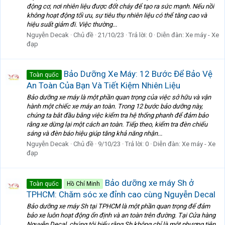
động cơ, nơi nhiên liệu được đốt cháy để tạo ra sức mạnh. Nếu nồi
không hoạt động tối ưu, sự tiêu thụ nhiên liệu có thể tăng cao và
hiệu suất giảm đi. Việc thường...
Nguyễn Decak
Chủ đề
21/10/23
Trả lời: 0
Diễn đàn:
Xe máy - Xe
đạp
Bảo Dưỡng Xe Máy: 12 Bước Để Bảo Vệ
Toàn quốc
An Toàn Của Bạn Và Tiết Kiệm Nhiên Liệu
Bảo dưỡng xe máy là một phần quan trọng của việc sở hữu và vận
hành một chiếc xe máy an toàn. Trong 12 bước bảo dưỡng này,
chúng ta bắt đầu bằng việc kiểm tra hệ thống phanh để đảm bảo
rằng xe dừng lại một cách an toàn. Tiếp theo, kiểm tra đèn chiếu
sáng và đèn báo hiệu giúp tăng khả năng nhận...
Nguyễn Decak
Chủ đề
9/10/23
Trả lời: 0
Diễn đàn:
Xe máy - Xe
đạp
Bảo dưỡng xe máy Sh ở
Toàn quốc
Hồ Chí Minh
TPHCM: Chăm sóc xe đỉnh cao cùng Nguyễn Decal
Bảo dưỡng xe máy Sh tại TPHCM là một phần quan trọng để đảm
bảo xe luôn hoạt động ổn định và an toàn trên đường. Tại Cửa hàng
Nguyễn Decal, chúng tôi hiểu rằng Sh không chỉ là một phương tiện