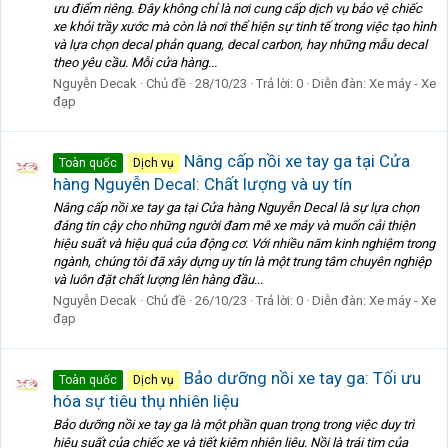
ưu điểm riêng. Đây không chỉ là nơi cung cấp dịch vụ bảo vệ chiếc
xe khỏi trầy xước mà còn là nơi thể hiện sự tinh tế trong việc tạo hình
và lựa chọn decal phản quang, decal carbon, hay những mẫu decal
theo yêu cầu. Mỗi cửa hàng...
Nguyễn Decak
Chủ đề
28/10/23
Trả lời: 0
Diễn đàn:
Xe máy - Xe
đạp
Nâng cấp nồi xe tay ga tại Cửa
Toàn quốc
Dịch vụ
hàng Nguyễn Decal: Chất lượng và uy tín
Nâng cấp nồi xe tay ga tại Cửa hàng Nguyễn Decal là sự lựa chọn
đáng tin cậy cho những người đam mê xe máy và muốn cải thiện
hiệu suất và hiệu quả của động cơ. Với nhiều năm kinh nghiệm trong
ngành, chúng tôi đã xây dựng uy tín là một trung tâm chuyên nghiệp
và luôn đặt chất lượng lên hàng đầu...
Nguyễn Decak
Chủ đề
26/10/23
Trả lời: 0
Diễn đàn:
Xe máy - Xe
đạp
Bảo dưỡng nồi xe tay ga: Tối ưu
Toàn quốc
Dịch vụ
hóa sự tiêu thụ nhiên liệu
Bảo dưỡng nồi xe tay ga là một phần quan trọng trong việc duy trì
hiệu suất của chiếc xe và tiết kiệm nhiên liệu. Nồi là trái tim của