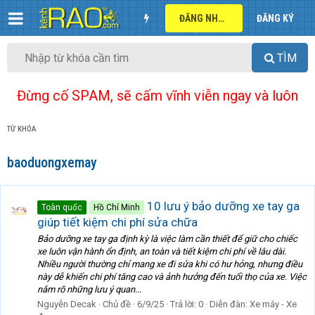
ĐĂNG NHẬP
ĐĂNG KÝ
TÌM
Đừng cố SPAM, sẽ cấm vĩnh viễn ngay và luôn
TỪ KHÓA
baoduongxemay
10 lưu ý bảo dưỡng xe tay ga
Toàn quốc
Hồ Chí Minh
giúp tiết kiệm chi phí sửa chữa
Bảo dưỡng xe tay ga định kỳ là việc làm cần thiết để giữ cho chiếc
xe luôn vận hành ổn định, an toàn và tiết kiệm chi phí về lâu dài.
Nhiều người thường chỉ mang xe đi sửa khi có hư hỏng, nhưng điều
này dễ khiến chi phí tăng cao và ảnh hưởng đến tuổi thọ của xe. Việc
nắm rõ những lưu ý quan...
Nguyễn Decak
Chủ đề
6/9/25
Trả lời: 0
Diễn đàn:
Xe máy - Xe