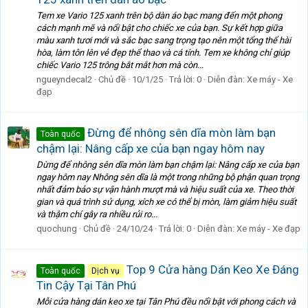
Tem xe Vario 125 xanh trên bộ dàn áo bạc mang đến một phong
cách mạnh mẽ và nổi bật cho chiếc xe của bạn. Sự kết hợp giữa
màu xanh tươi mới và sắc bạc sang trọng tạo nên một tổng thể hài
hòa, làm tôn lên vẻ đẹp thể thao và cá tính. Tem xe không chỉ giúp
chiếc Vario 125 trông bắt mắt hơn mà còn...
ngueyndecal2
Chủ đề
10/1/25
Trả lời: 0
Diễn đàn:
Xe máy - Xe
đạp
Đừng để nhông sên dĩa mòn làm bạn
Toàn quốc
chậm lại: Nâng cấp xe của bạn ngay hôm nay
Dừng để nhông sên dĩa mòn làm bạn chậm lại: Nâng cấp xe của bạn
ngay hôm nay Nhông sên dĩa là một trong những bộ phận quan trọng
nhất đảm bảo sự vận hành mượt mà và hiệu suất của xe. Theo thời
gian và quá trình sử dụng, xích xe có thể bị mòn, làm giảm hiệu suất
và thậm chí gây ra nhiều rủi ro...
quochung
Chủ đề
24/10/24
Trả lời: 0
Diễn đàn:
Xe máy - Xe đạp
Top 9 Cửa hàng Dán Keo Xe Đáng
Toàn quốc
Dịch vụ
Tin Cậy Tại Tân Phú
Mỗi cửa hàng dán keo xe tại Tân Phú đều nổi bật với phong cách và