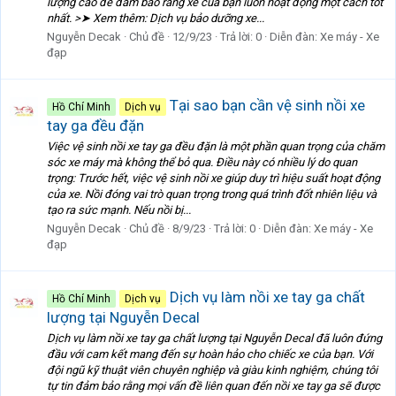
lượng cao để đảm bảo rằng xe của bạn luôn hoạt động một cách tốt
nhất. >➤ Xem thêm: Dịch vụ bảo dưỡng xe...
Nguyễn Decak
Chủ đề
12/9/23
Trả lời: 0
Diễn đàn:
Xe máy - Xe
đạp
Tại sao bạn cần vệ sinh nồi xe
Hồ Chí Minh
Dịch vụ
tay ga đều đặn
Việc vệ sinh nồi xe tay ga đều đặn là một phần quan trọng của chăm
sóc xe máy mà không thể bỏ qua. Điều này có nhiều lý do quan
trọng: Trước hết, việc vệ sinh nồi xe giúp duy trì hiệu suất hoạt động
của xe. Nồi đóng vai trò quan trọng trong quá trình đốt nhiên liệu và
tạo ra sức mạnh. Nếu nồi bị...
Nguyễn Decak
Chủ đề
8/9/23
Trả lời: 0
Diễn đàn:
Xe máy - Xe
đạp
Dịch vụ làm nồi xe tay ga chất
Hồ Chí Minh
Dịch vụ
lượng tại Nguyễn Decal
Dịch vụ làm nồi xe tay ga chất lượng tại Nguyễn Decal đã luôn đứng
đầu với cam kết mang đến sự hoàn hảo cho chiếc xe của bạn. Với
đội ngũ kỹ thuật viên chuyên nghiệp và giàu kinh nghiệm, chúng tôi
tự tin đảm bảo rằng mọi vấn đề liên quan đến nồi xe tay ga sẽ được