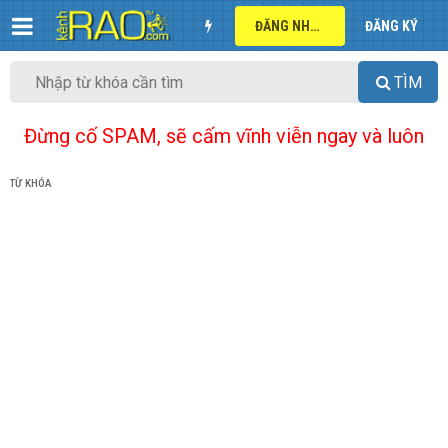
ĐĂNG NHẬP
ĐĂNG KÝ
TÌM
Đừng cố SPAM, sẽ cấm vĩnh viễn ngay và luôn
TỪ KHÓA