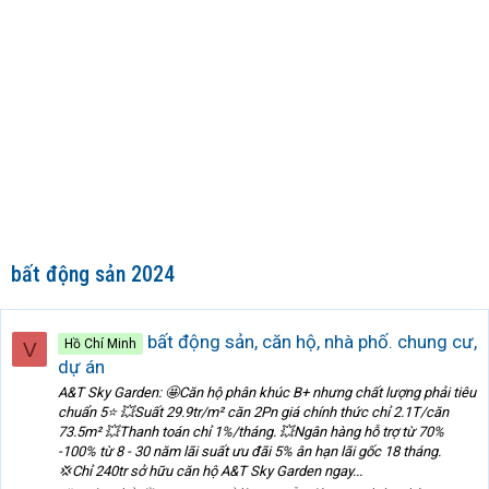
bất động sản 2024
bất động sản, căn hộ, nhà phố. chung cư,
Hồ Chí Minh
V
dự án
A&T Sky Garden: 🤩Căn hộ phân khúc B+ nhưng chất lượng phải tiêu
chuẩn 5⭐️ 💥Suất 29.9tr/m² căn 2Pn giá chính thức chỉ 2.1T/căn
73.5m² 💥Thanh toán chỉ 1%/tháng. 💥Ngân hàng hỗ trợ từ 70%
-100% từ 8 - 30 năm lãi suất ưu đãi 5% ân hạn lãi gốc 18 tháng.
💢Chỉ 240tr sở hữu căn hộ A&T Sky Garden ngay...