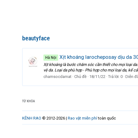
beautyface
Xịt khoáng larocheposay dịu da 
Hà Nội
Xịt khoáng là bước chăm sóc cần thiết cho mọi loa
vệ da. Loại da phù hợp - Phù hợp cho mọi loại da, kể cả l
chamsocdamat
Chủ đề
18/11/22
Trả lời: 0
Diễn đ
TỪ KHÓA
KÊNH RAO
© 2012-2026 |
Rao vặt miễn phí
toàn quốc