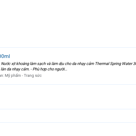
300ml
̣i da. Nước xịt khoáng làm sạch và làm dịu cho da nhạy cảm Thermal Spring Water
àn da nhạy cảm. - Phù hợp cho người...
àn:
Mỹ phẩm - Trang sức