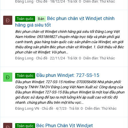
Đăng Long
Chủ đề
18/12/24
Trả lời: 0
Diễn đàn:
Thứ khác
Béc phun chân vịt Windjet chính
Toàn quốc
Bán
Đ
hãng giá siêu tốt
Béc phun chân vịt Windjet chính hãng giá siêu tốt Đăng Long Việt
Nam Hotline: 0931869827 chuyên nhập trực tiếp và phân phối giá
canh tranh, giao hàng toàn quốc các sản phẩm của Windjet, xin giới
thiệu dòng sản phẩm Béc phun chân vịt Windjet. 1. Giới thiệu về Béc
phun chân vịt Windjet: Vòi phun...
Đăng Long
Chủ đề
22/11/24
Trả lời: 0
Diễn đàn:
Thứ khác
Đầu phun Windjet: 727-SS-15
Toàn quốc
Đ
Đầu phun Windjet: 727-SS-15 Hotline: 0703056456 Nhà phân phối:
Công ty TNHH TM DV Đăng Long Việt Nam Xuất xứ: Công dụng của
Đầu phun Windjet 727-SS-15 Đầu phun Windjet là một loại đầu phun
gió được sử dụng để tạo ra một luồng khí áp suất cao với tốc độ
nhanh. chúng phun đều trên một khu vực...
Đăng Long VN
Chủ đề
4/7/23
Trả lời: 0
Diễn đàn:
Thứ khác
Béc Phun Chân Vịt Windjet
Toàn quốc
Đ