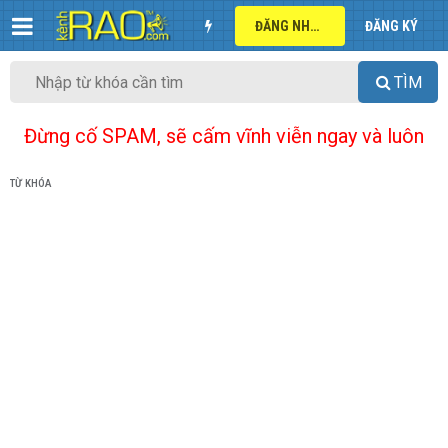
ĐĂNG NHẬP
ĐĂNG KÝ
TÌM
Đừng cố SPAM, sẽ cấm vĩnh viễn ngay và luôn
TỪ KHÓA