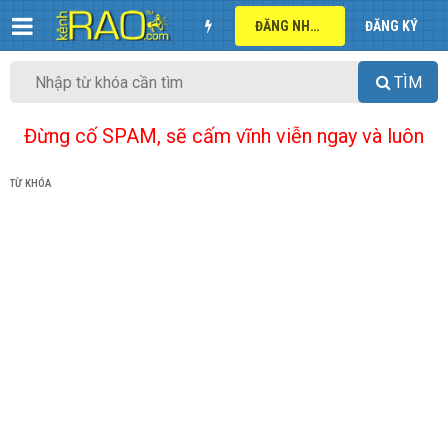
ĐĂNG NHẬP
ĐĂNG KÝ
TÌM
Đừng cố SPAM, sẽ cấm vĩnh viễn ngay và luôn
TỪ KHÓA