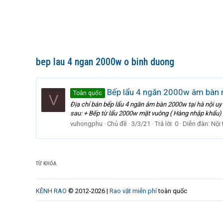
bep lau 4 ngan 2000w o binh duong
Bếp lẩu 4 ngăn 2000w âm bàn 
Toàn quốc
V
Địa chỉ bán bếp lẩu 4 ngăn âm bàn 2000w tại hà nội u
sau: + Bếp từ lẩu 2000w mặt vuông ( Hàng nhập khẩu) +
vuhongphu
Chủ đề
3/3/21
Trả lời: 0
Diễn đàn:
Nội 
TỪ KHÓA
KÊNH RAO
© 2012-2026 |
Rao vặt miễn phí
toàn quốc