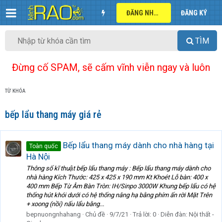
ĐĂNG NHẬP
ĐĂNG KÝ
TÌM
Đừng cố SPAM, sẽ cấm vĩnh viễn ngay và luôn
TỪ KHÓA
bếp lẩu thang máy giá rẻ
Bếp lẩu thang máy dành cho nhà hàng tại
Toàn quốc
Hà Nội
Thông số kĩ thuật bếp lẩu thang máy : Bếp lẩu thang máy dành cho
nhà hàng Kích Thước: 425 x 425 x 190 mm Kt Khoét Lỗ bàn: 400 x
400 mm Bếp Từ Âm Bàn Tròn: IH/Sinpo 3000W Khung bếp lẩu có hệ
thống hút khói dưới có hệ thống nâng hạ bằng phím ấn rời Mặt Trên
+ xoong (nồi) nấu lẩu bằng...
bepnuongnhahang
Chủ đề
9/7/21
Trả lời: 0
Diễn đàn:
Nội thất -