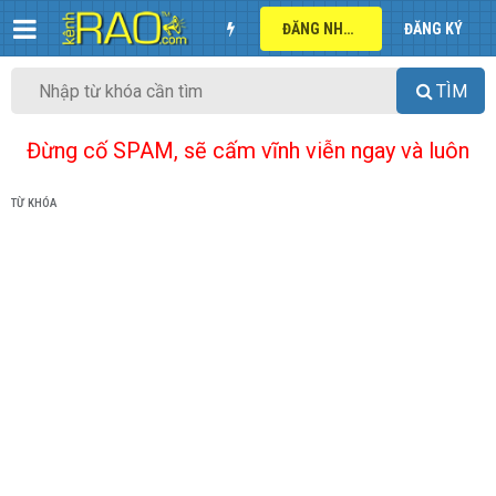
ĐĂNG NHẬP
ĐĂNG KÝ
TÌM
Đừng cố SPAM, sẽ cấm vĩnh viễn ngay và luôn
TỪ KHÓA