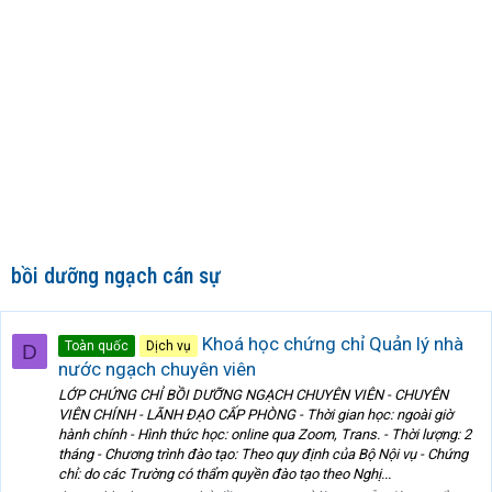
bồi dưỡng ngạch cán sự
Khoá học chứng chỉ Quản lý nhà
Toàn quốc
Dịch vụ
D
nước ngạch chuyên viên
LỚP CHỨNG CHỈ BỒI DƯỠNG NGẠCH CHUYÊN VIÊN - CHUYÊN
VIÊN CHÍNH - LÃNH ĐẠO CẤP PHÒNG - Thời gian học: ngoài giờ
hành chính - Hình thức học: online qua Zoom, Trans. - Thời lượng: 2
tháng - Chương trình đào tạo: Theo quy định của Bộ Nội vụ - Chứng
chỉ: do các Trường có thẩm quyền đào tạo theo Nghị...