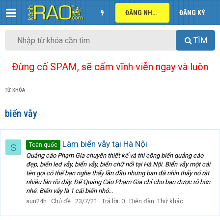
ĐĂNG NHẬP
ĐĂNG KÝ
TÌM
Đừng cố SPAM, sẽ cấm vĩnh viễn ngay và luôn
TỪ KHÓA
biển vẫy
Làm biển vẫy tại Hà Nội
Toàn quốc
S
Quảng cáo Phạm Gia chuyên thiết kế và thi công biển quảng cáo
đẹp, biển led vẫy, biển vẫy, biển chữ nổi tại Hà Nội. Biển vẫy một cái
tên gọi có thể bạn nghe thấy lần đầu nhưng bạn đã nhìn thấy nó rât
nhiều lần rồi đấy. Để Quảng Cáo Phạm Gia chỉ cho bạn được rõ hơn
nhé. Biển vẫy là 1 cái biển nhỏ...
sun24h
Chủ đề
23/7/21
Trả lời: 0
Diễn đàn:
Thứ khác