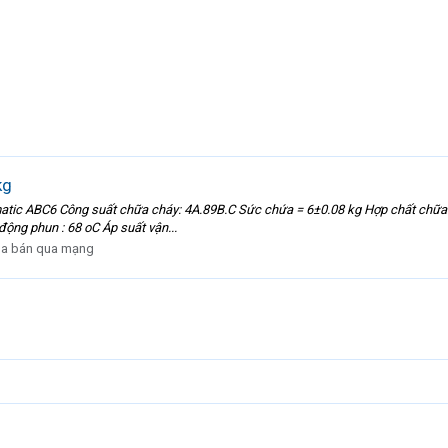
kg
c ABC6 Công suất chữa cháy: 4A.89B.C Sức chứa = 6±0.08 kg Hợp chất chữa chá
động phun : 68 oC Áp suất vận...
a bán qua mạng