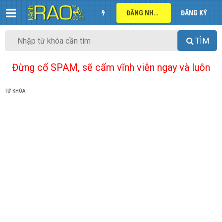
ĐĂNG NHẬP
ĐĂNG KÝ
TÌM
Đừng cố SPAM, sẽ cấm vĩnh viễn ngay và luôn
TỪ KHÓA