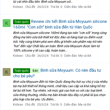
từ cái nhìn đầu tiên: Bình sữa Moyuum sở...
Kidseo
Chủ đề
26/3/24
Trả lời: 0
Diễn đàn:
Mẹ và Bé
Review chi tiết Bình sữa Moyuum silicone
Toàn quốc
K
160ml: "Cơn sốt" bình sữa đến từ Hàn Quốc
Bình sữa Moyuum silicone 160ml đang tạo nên "cơn sốt" trong cộng
đồng mẹ bỉm sữa bởi thiết kế độc đáo và hàng loạt ưu điểm vượt
trội. Hãy cùng khám phá xem điều gì khiến sản phẩm này trở nên
"hot" đến vậy! Chất liệu an toàn: Bình sữa Moyuum được làm từ
100% silicone y tế cao cấp, hoàn toàn...
Kidseo
Chủ đề
26/3/24
Trả lời: 0
Diễn đàn:
Mẹ và Bé
Bình sữa Moyuum: Có nên đầu tư
Toàn quốc
Bán
K
cho bé yêu?
Bình sữa Moyuum đến từ Hàn Quốc đang thu hút sự chú ý của nhiều
bà mẹ bởi thiết kế thông minh, chất liệu cao cấp và khả năng hỗ trợ
bé bú tốt hơn. Tuy nhiên, với mức giá cao hơn so với các loại bình
sữa thông thường, nhiều mẹ băn khoăn liệu đây có phải là lựa chọn
phù hợp cho bé yêu. Ưu điểm...
Kidsss
Chủ đề
20/3/24
Trả lời: 0
Diễn đàn:
Mẹ và Bé