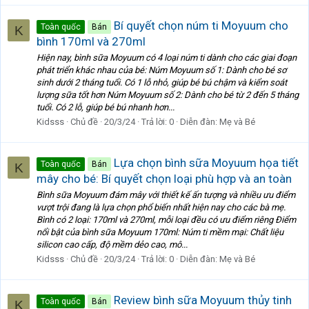
Bí quyết chọn núm ti Moyuum cho
Toàn quốc
Bán
K
bình 170ml và 270ml
Hiện nay, bình sữa Moyuum có 4 loại núm ti dành cho các giai đoạn
phát triển khác nhau của bé: Núm Moyuum số 1: Dành cho bé sơ
sinh dưới 2 tháng tuổi. Có 1 lỗ nhỏ, giúp bé bú chậm và kiểm soát
lượng sữa tốt hơn Núm Moyuum số 2: Dành cho bé từ 2 đến 5 tháng
tuổi. Có 2 lỗ, giúp bé bú nhanh hơn...
Kidsss
Chủ đề
20/3/24
Trả lời: 0
Diễn đàn:
Mẹ và Bé
Lựa chọn bình sữa Moyuum họa tiết
Toàn quốc
Bán
K
mây cho bé: Bí quyết chọn loại phù hợp và an toàn
Bình sữa Moyuum đám mây với thiết kế ấn tượng và nhiều ưu điểm
vượt trội đang là lựa chọn phổ biến nhất hiện nay cho các bà mẹ.
Bình có 2 loại: 170ml và 270ml, mỗi loại đều có ưu điểm riêng Điểm
nổi bật của bình sữa Moyuum 170ml: Núm ti mềm mại: Chất liệu
silicon cao cấp, độ mềm dẻo cao, mô...
Kidsss
Chủ đề
20/3/24
Trả lời: 0
Diễn đàn:
Mẹ và Bé
Review bình sữa Moyuum thủy tinh
Toàn quốc
Bán
K