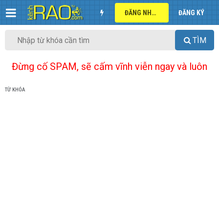
ĐĂNG NHẬP
ĐĂNG KÝ
TÌM
Đừng cố SPAM, sẽ cấm vĩnh viễn ngay và luôn
TỪ KHÓA