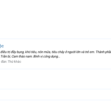
ộc
iều trị đầy bụng, khó tiêu, nôn mửa, tiêu chảy ở người lớn và trẻ em. Thành phần 
Trần bì, Cam thảo nam. Bình vị công dụng...
n đàn:
Thứ khác