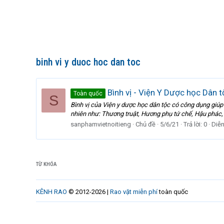
binh vi y duoc hoc dan toc
Bình vị - Viện Y Dược học Dân t
Toàn quốc
S
Bình vị của Viện y dược học dân tộc có công dụng giúp đ
nhiên như: Thương truật, Hương phụ tứ chế, Hậu phác, 
sanphamvietnoitieng
Chủ đề
5/6/21
Trả lời: 0
Diễ
TỪ KHÓA
KÊNH RAO
© 2012-2026 |
Rao vặt miễn phí
toàn quốc