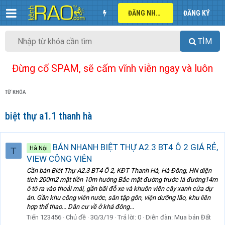
ĐĂNG NHẬP
ĐĂNG KÝ
TÌM
Đừng cố SPAM, sẽ cấm vĩnh viễn ngay và luôn
TỪ KHÓA
biệt thự a1.1 thanh hà
BÁN NHANH BIỆT THỰ A2.3 BT4 Ô 2 GIÁ RẺ,
Hà Nội
T
VIEW CÔNG VIÊN
Cần bán Biêt Thự A2.3 BT4 Ô 2, KĐT Thanh Hà, Hà Đông, HN diện
tích 200m2 mặt tiền 10m hướng Bắc mặt đường trước là đường14m
ô tô ra vào thoải mái, gần bãi đỗ xe và khuôn viên cây xanh cửa dự
án. Gần khu công viên nước, sân tập gôn, viện dưỡng lão, khu liên
hợp thể thao... Dân cư về ở khá đông...
Tiến 123456
Chủ đề
30/3/19
Trả lời: 0
Diễn đàn:
Mua bán Đất