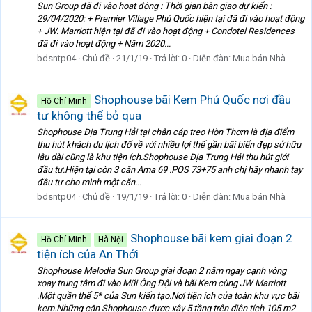
Sun Group đã đi vào hoạt động : Thời gian bàn giao dự kiến :
29/04/2020: + Premier Village Phú Quốc hiện tại đã đi vào hoạt động
+ JW. Marriott hiện tại đã đi vào hoạt động + Condotel Residences
đã đi vào hoạt động + Năm 2020...
bdsntp04
Chủ đề
21/1/19
Trả lời: 0
Diễn đàn:
Mua bán Nhà
Shophouse bãi Kem Phú Quốc nơi đầu
Hồ Chí Minh
tư không thể bỏ qua
Shophouse Địa Trung Hải tại chân cáp treo Hòn Thơm là địa điểm
thu hút khách du lịch đổ về với nhiều lợi thế gần bãi biển đẹp sở hữu
lâu dài cũng là khu tiện ích.Shophouse Địa Trung Hải thu hút giới
đầu tư.Hiện tại còn 3 căn Ama 69 .POS 73+75 anh chị hãy nhanh tay
đầu tư cho mình một căn...
bdsntp04
Chủ đề
19/1/19
Trả lời: 0
Diễn đàn:
Mua bán Nhà
Shophouse bãi kem giai đoạn 2
Hồ Chí Minh
Hà Nội
tiện ích của An Thới
Shophouse Melodia Sun Group giai đoạn 2 nằm ngay cạnh vòng
xoay trung tâm đi vào Mũi Ông Đội và bãi Kem cùng JW Marriott
.Một quần thể 5* của Sun kiến tạo.Nơi tiện ích của toàn khu vực bãi
kem.Những căn Shophouse được xây 5 tầng trên diện tích 105 m2