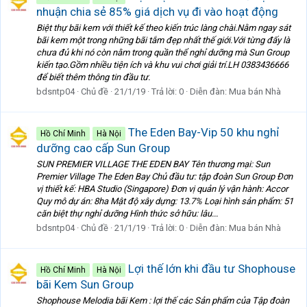
nhuận chia sẻ 85% giá dịch vụ đi vào hoạt động
Biệt thự bãi kem với thiết kế theo kiến trúc làng chài.Nằm ngay sát
bãi kem một trong những bãi tắm đẹp nhất thế giới.Với từng đấy là
chưa đủ khi nó còn nằm trong quần thể nghỉ dưỡng mà Sun Group
kiến tạo.Gồm nhiều tiện ích và khu vui chơi giải trí.LH 0383436666
để biết thêm thông tin đầu tư.
bdsntp04
Chủ đề
21/1/19
Trả lời: 0
Diễn đàn:
Mua bán Nhà
The Eden Bay-Vip 50 khu nghỉ
Hồ Chí Minh
Hà Nội
dưỡng cao cấp Sun Group
SUN PREMIER VILLAGE THE EDEN BAY Tên thương mại: Sun
Premier Village The Eden Bay Chủ đầu tư: tập đoàn Sun Group Đơn
vị thiết kế: HBA Studio (Singapore) Đơn vị quản lý vận hành: Accor
Quy mô dự án: 8ha Mật độ xây dựng: 13.7% Loại hình sản phẩm: 51
căn biệt thự nghỉ dưỡng Hình thức sở hữu: lâu...
bdsntp04
Chủ đề
21/1/19
Trả lời: 0
Diễn đàn:
Mua bán Nhà
Lợi thế lớn khi đầu tư Shophouse
Hồ Chí Minh
Hà Nội
bãi Kem Sun Group
Shophouse Melodia bãi Kem : lợi thế các Sản phẩm của Tập đoàn