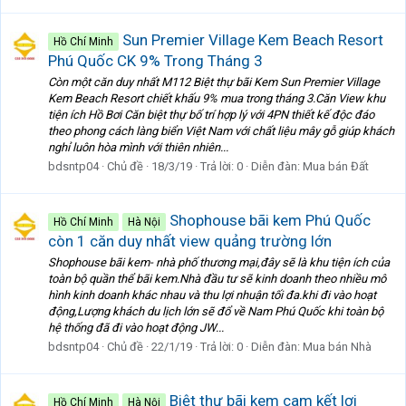
Sun Premier Village Kem Beach Resort
Hồ Chí Minh
Phú Quốc CK 9% Trong Tháng 3
Còn một căn duy nhất M112 Biệt thự bãi Kem Sun Premier Village
Kem Beach Resort chiết khấu 9% mua trong tháng 3.Căn View khu
tiện ích Hồ Bơi Căn biệt thự bố trí hợp lý với 4PN thiết kế độc đáo
theo phong cách làng biển Việt Nam với chất liệu mây gỗ giúp khách
nghỉ luôn hòa mình với thiên nhiên...
bdsntp04
Chủ đề
18/3/19
Trả lời: 0
Diễn đàn:
Mua bán Đất
Shophouse bãi kem Phú Quốc
Hồ Chí Minh
Hà Nội
còn 1 căn duy nhất view quảng trường lớn
Shophouse bãi kem- nhà phố thương mại,đây sẽ là khu tiện ích của
toàn bộ quần thể bãi kem.Nhà đầu tư sẽ kinh doanh theo nhiều mô
hình kinh doanh khác nhau và thu lợi nhuận tối đa.khi đi vào hoạt
động,Lượng khách du lịch lớn sẽ đổ về Nam Phú Quốc khi toàn bộ
hệ thống đã đi vào hoạt động JW...
bdsntp04
Chủ đề
22/1/19
Trả lời: 0
Diễn đàn:
Mua bán Nhà
Biệt thự bãi kem cam kết lợi
Hồ Chí Minh
Hà Nội