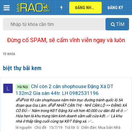
ĐĂNG NHẬP
ĐĂNG KÝ
TÌM
Đừng cố SPAM, sẽ cấm vĩnh viễn ngay và luôn
TỪ KHÓA
biệt thự bãi kem
Chỉ còn 2 căn shophouse Đặng Xá DT
Hà Nội
L
132m2 Gía sàn 44tr. LH 0982531196
🌈🌈Với 93 căn shophouse nằm trên trục đường tránh quốc lộ 5A
đoạn qua Gia Lâm. 🌈🌈 NHẤT CẬN THỊ - NHÌ CẬN LỘ => ĐẶNG XÁ
CÓ ĐỦ ✅ Nằm trong KĐT Đặng Xá với hơn 40.000 cư dân đã về ở. ✅
Hứa hẹn là khu trung tâm kinh doanh sầm uất cửa kđt. ✅ Là khu
nhà ở thấp tầng cuối cùng tại KĐT Đặng xá. ✅...
lê nguyễn
Chủ đề
15/7/19
Trả lời: 0
Diễn đàn:
Mua bán Nhà