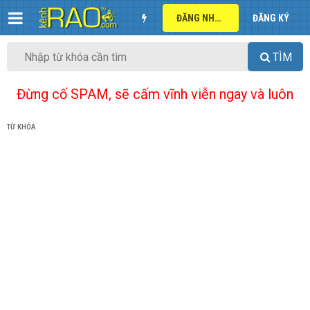
ĐĂNG NHẬP
ĐĂNG KÝ
TÌM
Đừng cố SPAM, sẽ cấm vĩnh viễn ngay và luôn
TỪ KHÓA