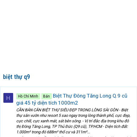
biệt thự q9
Biệt Thự Đông Tăng Long Q.9 cũ
Hồ Chí Minh
Bán
H
giá 45 tỷ diện tích 1000m2
CẦN BÁN CĂN BIỆT THỰ SIÊU ĐẸP TRONG LÒNG SÀI GÒN - Biệt
thự sân vườn như resort 5 sao ngay trong lòng thành phố, cực đẹp,
cực chill, cực xanh mát, sát bên sông. - Vị trí đắc địa trong khu đô
thị Đông Tăng Long, TP Thủ Đức (Q9 cũ), TP.HCM - Diện tích đất:
1.000m² trong đó 688m² thổ cư và 311m²...