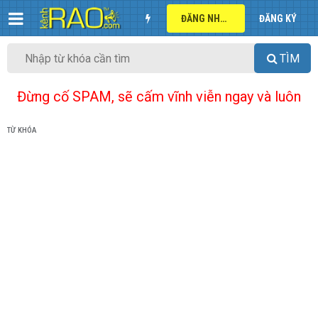
ĐĂNG NHẬP
ĐĂNG KÝ
TÌM
Đừng cố SPAM, sẽ cấm vĩnh viễn ngay và luôn
TỪ KHÓA