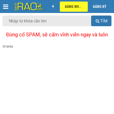
ĐĂNG NHẬP
ĐĂNG KÝ
TÌM
Đừng cố SPAM, sẽ cấm vĩnh viễn ngay và luôn
TỪ KHÓA