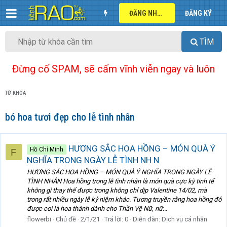
ĐĂNG NHẬP
ĐĂNG KÝ
TÌM
Đừng cố SPAM, sẽ cấm vĩnh viễn ngay và luôn
TỪ KHÓA
bó hoa tươi đẹp cho lễ tình nhân
HƯƠNG SẮC HOA HỒNG – MÓN QUÀ Ý
Hồ Chí Minh
F
NGHĨA TRONG NGÀY LỄ TÌNH NH N
HƯƠNG SẮC HOA HỒNG – MÓN QUÀ Ý NGHĨA TRONG NGÀY LỄ
TÌNH NHÂN Hoa hồng trong lễ tình nhân là món quà cực kỳ tinh tế
không gì thay thế được trong không chỉ dịp Valentine 14/02, mà
trong rất nhiều ngày lễ kỷ niệm khác. Tương truyền rằng hoa hồng đỏ
được coi là hoa thánh dành cho Thần Vệ Nữ, nữ...
flowerbi
Chủ đề
2/1/21
Trả lời: 0
Diễn đàn:
Dịch vụ cá nhân