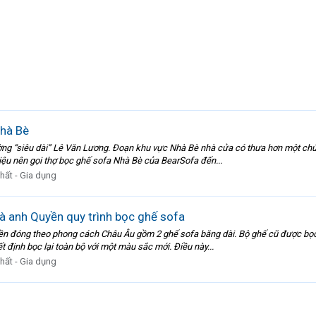
Nhà Bè
ờng “siêu dài” Lê Văn Lương. Đoạn khu vực Nhà Bè nhà cửa có thưa hơn một chút
ệu nên gọi thợ bọc ghế sofa Nhà Bè của BearSofa đến...
thất - Gia dụng
à anh Quyền quy trình bọc ghế sofa
 đóng theo phong cách Châu Âu gồm 2 ghế sofa băng dài. Bộ ghế cũ được bọc vả
 định bọc lại toàn bộ với một màu sắc mới. Điều này...
thất - Gia dụng