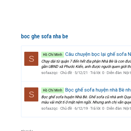
boc ghe sofa nha be
Câu chuyện bọc lại ghế sofa 
Hồ Chí Minh
S
Chạy dài từ quận 7 đến hết địa phận Nhà Bè là con đư
gần UBND xã Phước Kiển, anh được người quen giới thi
sofaazqc
Chủ đề
5/12/21
Trả lời: 0
Diễn đàn:
Nội 
Bọc ghế sofa huyện nhà Bè nh
Hồ Chí Minh
S
Bọc ghế sofa huyện Nhà Bè. Ghế sofa cũ nhà anh Quyền
màu vải một tí ở mặt nệm ngồi. Nhưng anh chị vẫn quyết
sofaazqc
Chủ đề
6/12/19
Trả lời: 0
Diễn đàn:
Nội 