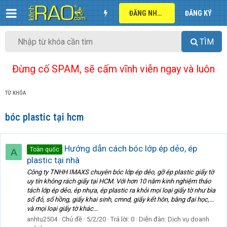
ĐĂNG NHẬP
ĐĂNG KÝ
TÌM
Đừng cố SPAM, sẽ cấm vĩnh viễn ngay và luôn
TỪ KHÓA
bóc plastic tại hcm
Hướng dẫn cách bóc lớp ép dẻo, ép
Toàn quốc
A
plastic tại nhà
Công ty TNHH IMAXS chuyên bóc lớp ép dẻo, gỡ ép plastic giấy tờ
uy tín không rách giấy tại HCM. Với hơn 10 năm kinh nghiệm tháo
tách lớp ép dẻo, ép nhựa, ép plastic ra khỏi mọi loại giấy tờ như bìa
sổ đỏ, sổ hồng, giấy khai sinh, cmnd, giấy kết hôn, bằng đại học,...
và mọi loại giấy tờ khác...
anhtu2504
Chủ đề
5/2/20
Trả lời: 0
Diễn đàn:
Dịch vụ doanh