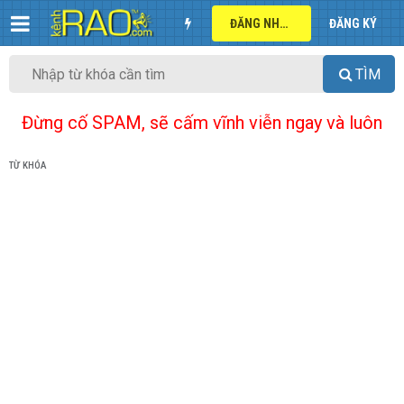
ĐĂNG NHẬP
ĐĂNG KÝ
TÌM
Đừng cố SPAM, sẽ cấm vĩnh viễn ngay và luôn
TỪ KHÓA