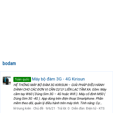
bodam
Máy bộ đàm 3G - 4G Kirisun
Toàn quốc
HỆ THỐNG MÁY BỘ ĐÀM 3G KIRISUN – GIẢI PHÁP ĐIỀU HÀNH
DÀNH CHO CÁC ĐƠN VỊ CẦN CỰ LY LIÊN LẠC TẦM XA. Gồm: Máy
cầm tay W60 ( Dùng Sim 3G – 4G hoặc Wifi ). Máy cố định M50 (
Dùng Sim 3G -4G ). App dùng trên điện thoại Smartphone. Phần
mềm theo dõi, quản lý điều hành trên máy tính. Tính năng: Cự...
lê trung kiên
Chủ đề
9/6/21
Trả lời: 0
Diễn đàn:
Điện tử - KTS