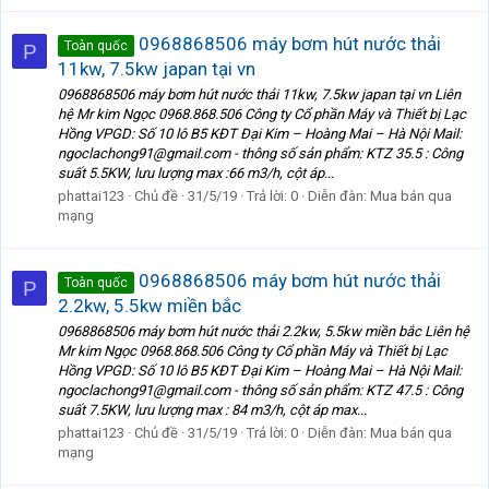
0968868506 máy bơm hút nước thải
Toàn quốc
P
11kw, 7.5kw japan tại vn
0968868506 máy bơm hút nước thải 11kw, 7.5kw japan tại vn Liên
hệ Mr kim Ngọc 0968.868.506 Công ty Cổ phần Máy và Thiết bị Lạc
Hồng VPGD: Số 10 lô B5 KĐT Đại Kim – Hoàng Mai – Hà Nội Mail:
ngoclachong91@gmail.com - thông số sản phẩm: KTZ 35.5 : Công
suất 5.5KW, lưu lượng max :66 m3/h, cột áp...
phattai123
Chủ đề
31/5/19
Trả lời: 0
Diễn đàn:
Mua bán qua
mạng
0968868506 máy bơm hút nước thải
Toàn quốc
P
2.2kw, 5.5kw miền bắc
0968868506 máy bơm hút nước thải 2.2kw, 5.5kw miền bắc Liên hệ
Mr kim Ngọc 0968.868.506 Công ty Cổ phần Máy và Thiết bị Lạc
Hồng VPGD: Số 10 lô B5 KĐT Đại Kim – Hoàng Mai – Hà Nội Mail:
ngoclachong91@gmail.com - thông số sản phẩm: KTZ 47.5 : Công
suất 7.5KW, lưu lượng max : 84 m3/h, cột áp max...
phattai123
Chủ đề
31/5/19
Trả lời: 0
Diễn đàn:
Mua bán qua
mạng