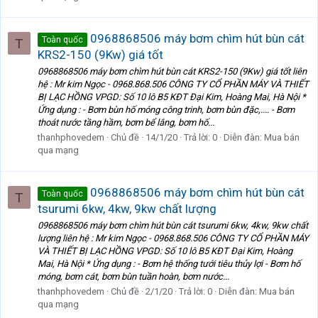
0968868506 máy bơm chìm hút bùn cát
Toàn quốc
T
KRS2-150 (9Kw) giá tốt
0968868506 máy bơm chìm hút bùn cát KRS2-150 (9Kw) giá tốt liên
hệ : Mr kim Ngọc - 0968.868.506 CÔNG TY CỔ PHẦN MÁY VÀ THIẾT
BỊ LẠC HỒNG VPGD: Số 10 lô B5 KĐT Đại Kim, Hoàng Mai, Hà Nội *
Ứng dụng : - Bơm bùn hố móng công trinh, bơm bùn đặc,.... - Bơm
thoát nước tầng hầm, bơm bể lắng, bơm hố...
thanhphovedem
Chủ đề
14/1/20
Trả lời: 0
Diễn đàn:
Mua bán
qua mạng
0968868506 máy bơm chìm hút bùn cát
Toàn quốc
T
tsurumi 6kw, 4kw, 9kw chất lượng
0968868506 máy bơm chìm hút bùn cát tsurumi 6kw, 4kw, 9kw chất
lượng liên hệ : Mr kim Ngọc - 0968.868.506 CÔNG TY CỔ PHẦN MÁY
VÀ THIẾT BỊ LẠC HỒNG VPGD: Số 10 lô B5 KĐT Đại Kim, Hoàng
Mai, Hà Nội * Ứng dụng : - Bơm hệ thống tưới tiêu thủy lợi - Bơm hố
móng, bơm cát, bơm bùn tuần hoàn, bơm nước...
thanhphovedem
Chủ đề
2/1/20
Trả lời: 0
Diễn đàn:
Mua bán
qua mạng