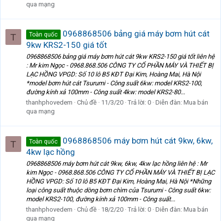
qua mạng
0968868506 bảng giá máy bơm hút cát
Toàn quốc
T
9kw KRS2-150 giá tốt
0968868506 bảng giá máy bơm hút cát 9kw KRS2-150 giá tốt liên hệ
: Mr kim Ngọc - 0968.868.506 CÔNG TY CỔ PHẦN MÁY VÀ THIẾT BỊ
LẠC HỒNG VPGD: Số 10 lô B5 KĐT Đại Kim, Hoàng Mai, Hà Nội
*model bơm hút cát Tsurumi - Công suất 6kw: model KRS2-100,
đường kính xả 100mm - Công suất 4kw: model KRS2-80...
thanhphovedem
Chủ đề
11/3/20
Trả lời: 0
Diễn đàn:
Mua bán
qua mạng
0968868506 máy bơm hút cát 9kw, 6kw,
Toàn quốc
T
4kw lạc hồng
0968868506 máy bơm hút cát 9kw, 6kw, 4kw lạc hồng liên hệ : Mr
kim Ngọc - 0968.868.506 CÔNG TY CỔ PHẦN MÁY VÀ THIẾT BỊ LẠC
HỒNG VPGD: Số 10 lô B5 KĐT Đại Kim, Hoàng Mai, Hà Nội *Những
loại công suất thuộc dòng bơm chìm của Tsurumi - Công suất 6kw:
model KRS2-100, đường kính xả 100mm - Công suất...
thanhphovedem
Chủ đề
18/2/20
Trả lời: 0
Diễn đàn:
Mua bán
qua mạng