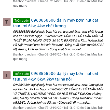
thanhphovedem
Chủ đề
21/4/20
Trả lời: 0
Diễn đàn:
Mua bán
qua mạng
0968868506 đại lý máy bơm hút cát
Toàn quốc
T
tsurumi 6kw, 4kw chất lượng
0968868506 đại lý máy bơm hút cát tsurumi 6kw, 4kw chất lượng
liên hệ : Mr kim Ngọc - 0968.868.506 CÔNG TY CỔ PHẦN MÁY VÀ
THIẾT BỊ LẠC HỒNG VPGD: Số 10 lô B5 KĐT Đại Kim, Hoàng Mai,
Hà Nội *model bơm hút cát Tsurumi - Công suất 4kw: model KRS2-
80, đường kính xả 80mm - Công suất 6kw: model...
thanhphovedem
Chủ đề
24/3/20
Trả lời: 0
Diễn đàn:
Mua bán
qua mạng
0968868506 đại lý máy bơm hút cát
Toàn quốc
T
tsurumi 4kw, 6kw, 9kw tại hà nội
0968868506 đại lý máy bơm hút cát tsurumi 4kw, 6kw, 9kw tại hà
nội liên hệ : Mr kim Ngọc - 0968.868.506 CÔNG TY CỔ PHẦN MÁY
VÀ THIẾT BỊ LẠC HỒNG VPGD: Số 10 lô B5 KĐT Đại Kim, Hoàng
Mai, Hà Nội *model bơm hút cát Tsurumi - Công suất 4kw: model
KRS2-80, đường kính xả 80mm - Công suất 6kw: model...
thanhphovedem
Chủ đề
24/3/20
Trả lời: 0
Diễn đàn:
Mua bán