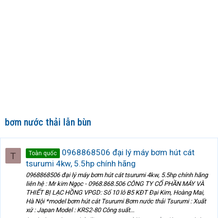
bơm nước thải lẫn bùn
0968868506 đại lý máy bơm hút cát
Toàn quốc
T
tsurumi 4kw, 5.5hp chính hãng
0968868506 đại lý máy bơm hút cát tsurumi 4kw, 5.5hp chính hãng
liên hệ : Mr kim Ngọc - 0968.868.506 CÔNG TY CỔ PHẦN MÁY VÀ
THIẾT BỊ LẠC HỒNG VPGD: Số 10 lô B5 KĐT Đại Kim, Hoàng Mai,
Hà Nội *model bơm hút cát Tsurumi Bơm nước thải Tsurumi : Xuất
xứ : Japan Model : KRS2-80 Công suất...