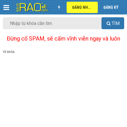
ĐĂNG NHẬP
ĐĂNG KÝ
TÌM
Đừng cố SPAM, sẽ cấm vĩnh viễn ngay và luôn
TỪ KHÓA