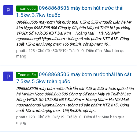
0968868506 máy bơm hút nước thải
Toàn quốc
P
1.5kw, 3.7kw tquốc
0968868506 máy bơm hút nước thải 1.5kw, 3.7kw tquốc Liên hệ Mr
kim Ngọc 0968.868.506 Công ty Cổ phần Máy và Thiết bị Lạc Hồng
VPGD: Số 10 lô B5 KĐT Đại Kim – Hoàng Mai – Hà Nội Mail:
ngoclachong91@gmail.com - thông số sản phẩm: KTZ 615 : Công
suất 15kw, lưu lượng max: 166,8m3/h, cột áp max: 40...
phattai123
Chủ đề
30/5/19
Trả lời: 0
Diễn đàn:
Mua bán qua
mạng
0968868506 máy bơm nước thải lẫn cát
Toàn quốc
P
7.5kw, 5.5kw toàn quốc
0968868506 máy bơm nước thải lẫn cát 7.5kw, 5.5kw toàn quốc Liên
hệ Mr kim Ngọc 0968.868.506 Công ty Cổ phần Máy và Thiết bị Lạc
Hồng VPGD: Số 10 lô B5 KĐT Đại Kim – Hoàng Mai – Hà Nội Mail:
ngoclachong91@gmail.com - thông số sản phẩm: KTZ 615 : Công
suất 15kw, lưu lượng max: 166,8m3/h, cột áp...
phattai123
Chủ đề
3/5/19
Trả lời: 0
Diễn đàn:
Mua bán qua
mạng