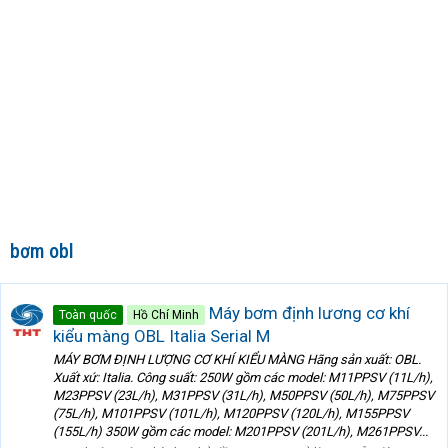
bơm obl
Máy bơm định lương cơ khí
Toàn quốc
Hồ Chí Minh
kiểu màng OBL Italia Serial M
MÁY BƠM ĐỊNH LƯỢNG CƠ KHÍ KIỂU MÀNG Hãng sản xuất: OBL.
Xuất xứ: Italia. Công suất: 250W gồm các model: M11PPSV (11L/h),
M23PPSV (23L/h), M31PPSV (31L/h), M50PPSV (50L/h), M75PPSV
(75L/h), M101PPSV (101L/h), M120PPSV (120L/h), M155PPSV
(155L/h) 350W gồm các model: M201PPSV (201L/h), M261PPSV...