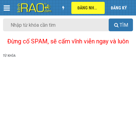
ĐĂNG NHẬP
ĐĂNG KÝ
TÌM
Đừng cố SPAM, sẽ cấm vĩnh viễn ngay và luôn
TỪ KHÓA