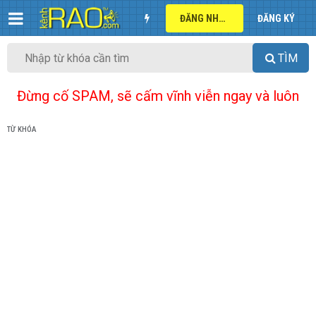
ĐĂNG NHẬP
ĐĂNG KÝ
TÌM
Đừng cố SPAM, sẽ cấm vĩnh viễn ngay và luôn
TỪ KHÓA