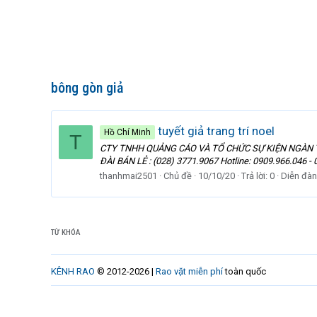
bông gòn giả
tuyết giả trang trí noel
Hồ Chí Minh
T
CTY TNHH QUẢNG CÁO VÀ TỔ CHỨC SỰ KIỆN NGÀN THÔNG C
ĐÀI BÁN LẺ : (028) 3771.9067 Hotline: 0909.966.046 - 0
thanhmai2501
Chủ đề
10/10/20
Trả lời: 0
Diễn đàn
TỪ KHÓA
KÊNH RAO
© 2012-2026 |
Rao vặt miễn phí
toàn quốc