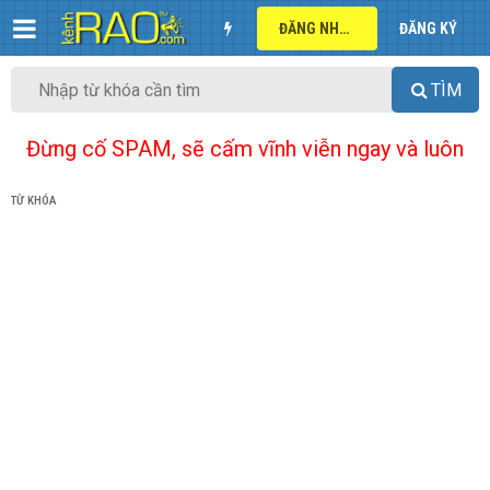
ĐĂNG NHẬP
ĐĂNG KÝ
TÌM
Đừng cố SPAM, sẽ cấm vĩnh viễn ngay và luôn
TỪ KHÓA