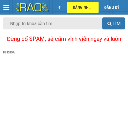
ĐĂNG NHẬP
ĐĂNG KÝ
TÌM
Đừng cố SPAM, sẽ cấm vĩnh viễn ngay và luôn
TỪ KHÓA