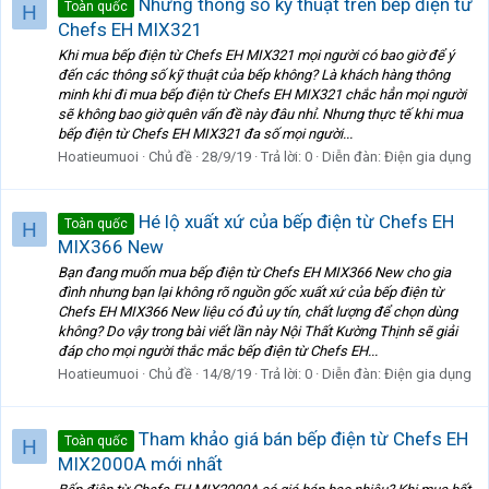
Những thông số kỹ thuật trên bếp điện từ
Toàn quốc
H
Chefs EH MIX321
Khi mua bếp điện từ Chefs EH MIX321 mọi người có bao giờ để ý
đến các thông số kỹ thuật của bếp không? Là khách hàng thông
minh khi đi mua bếp điện từ Chefs EH MIX321 chắc hẳn mọi người
sẽ không bao giờ quên vấn đề này đâu nhỉ. Nhưng thực tế khi mua
bếp điện từ Chefs EH MIX321 đa số mọi người...
Hoatieumuoi
Chủ đề
28/9/19
Trả lời: 0
Diễn đàn:
Điện gia dụng
Hé lộ xuất xứ của bếp điện từ Chefs EH
Toàn quốc
H
MIX366 New
Bạn đang muốn mua bếp điện từ Chefs EH MIX366 New cho gia
đình nhưng bạn lại không rõ nguồn gốc xuất xứ của bếp điện từ
Chefs EH MIX366 New liệu có đủ uy tín, chất lượng để chọn dùng
không? Do vậy trong bài viết lần này Nội Thất Kường Thịnh sẽ giải
đáp cho mọi người thắc mắc bếp điện từ Chefs EH...
Hoatieumuoi
Chủ đề
14/8/19
Trả lời: 0
Diễn đàn:
Điện gia dụng
Tham khảo giá bán bếp điện từ Chefs EH
Toàn quốc
H
MIX2000A mới nhất