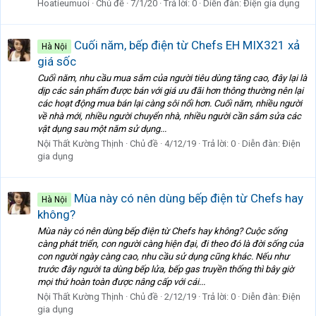
Hoatieumuoi
Chủ đề
7/1/20
Trả lời: 0
Diễn đàn:
Điện gia dụng
Cuối năm, bếp điện từ Chefs EH MIX321 xả
Hà Nội
giá sốc
Cuối năm, nhu cầu mua sắm của người tiêu dùng tăng cao, đây lại là
dịp các sản phẩm được bán với giá ưu đãi hơn thông thường nên lại
các hoạt động mua bán lại càng sôi nổi hơn. Cuối năm, nhiều người
về nhà mới, nhiều người chuyển nhà, nhiều người cần sắm sửa các
vật dụng sau một năm sử dụng...
Nội Thất Kường Thịnh
Chủ đề
4/12/19
Trả lời: 0
Diễn đàn:
Điện
gia dụng
Mùa này có nên dùng bếp điện từ Chefs hay
Hà Nội
không?
Mùa này có nên dùng bếp điện từ Chefs hay không? Cuộc sống
càng phát triển, con người càng hiện đại, đi theo đó là đời sống của
con người ngày càng cao, nhu cầu sử dụng cũng khác. Nếu như
trước đây người ta dùng bếp lửa, bếp gas truyền thống thì bây giờ
mọi thứ hoàn toàn được nâng cấp với cái...
Nội Thất Kường Thịnh
Chủ đề
2/12/19
Trả lời: 0
Diễn đàn:
Điện
gia dụng