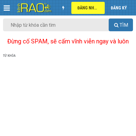
ĐĂNG NHẬP
ĐĂNG KÝ
TÌM
Đừng cố SPAM, sẽ cấm vĩnh viễn ngay và luôn
TỪ KHÓA