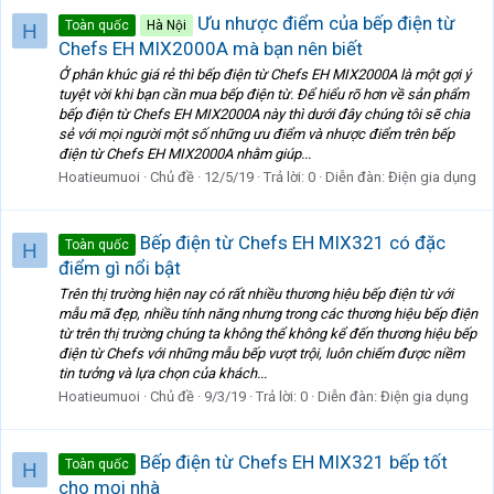
Ưu nhược điểm của bếp điện từ
Toàn quốc
Hà Nội
H
Chefs EH MIX2000A mà bạn nên biết
Ở phân khúc giá rẻ thì bếp điện từ Chefs EH MIX2000A là một gợi ý
tuyệt vời khi bạn cần mua bếp điện từ. Để hiểu rõ hơn về sản phẩm
bếp điện từ Chefs EH MIX2000A này thì dưới đây chúng tôi sẽ chia
sẻ với mọi người một số những ưu điểm và nhược điểm trên bếp
điện từ Chefs EH MIX2000A nhằm giúp...
Hoatieumuoi
Chủ đề
12/5/19
Trả lời: 0
Diễn đàn:
Điện gia dụng
Bếp điện từ Chefs EH MIX321 có đặc
Toàn quốc
H
điểm gì nổi bật
Trên thị trường hiện nay có rất nhiều thương hiệu bếp điện từ với
mẫu mã đẹp, nhiều tính năng nhưng trong các thương hiệu bếp điện
từ trên thị trường chúng ta không thể không kể đến thương hiệu bếp
điện từ Chefs với những mẫu bếp vượt trội, luôn chiếm được niềm
tin tưởng và lựa chọn của khách...
Hoatieumuoi
Chủ đề
9/3/19
Trả lời: 0
Diễn đàn:
Điện gia dụng
Bếp điện từ Chefs EH MIX321 bếp tốt
Toàn quốc
H
cho mọi nhà