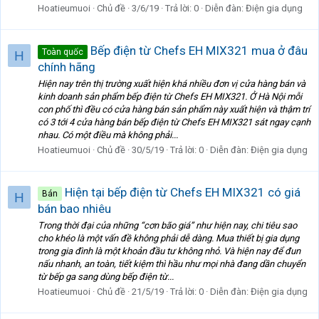
Hoatieumuoi
Chủ đề
3/6/19
Trả lời: 0
Diễn đàn:
Điện gia dụng
Bếp điện từ Chefs EH MIX321 mua ở đâu
Toàn quốc
H
chính hãng
Hiện nay trên thị trường xuất hiện khá nhiều đơn vị cửa hàng bán và
kinh doanh sản phẩm bếp điện từ Chefs EH MIX321. Ở Hà Nội mỗi
con phố thì đều có cửa hàng bán sản phẩm này xuất hiện và thậm trí
có 3 tới 4 cửa hàng bán bếp điện từ Chefs EH MIX321 sát ngay cạnh
nhau. Có một điều mà không phải...
Hoatieumuoi
Chủ đề
30/5/19
Trả lời: 0
Diễn đàn:
Điện gia dụng
Hiện tại bếp điện từ Chefs EH MIX321 có giá
Bán
H
bán bao nhiêu
Trong thời đại của những “cơn bão giá” như hiện nay, chi tiêu sao
cho khéo là một vấn đề không phải dễ dàng. Mua thiết bị gia dụng
trong gia đình là một khoản đầu tư không nhỏ. Và hiện nay để đun
nấu nhanh, an toàn, tiết kiệm thì hầu như mọi nhà đang dần chuyển
từ bếp ga sang dùng bếp điện từ...
Hoatieumuoi
Chủ đề
21/5/19
Trả lời: 0
Diễn đàn:
Điện gia dụng