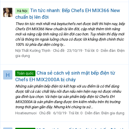
Tin tức nhanh: Bếp Chefs EH MIX366 New
Hà Nội
chuẩn bị lên đời
Theo tin tức mới nhất mà beptuchefs.net được biết thì hiện nay, bếp
Chefs EH MIX366 New chuẩn bị lên đời, cập nhật thêm tính năng
mới và nâng cấp tính năng cũ lên đời cao hơn. Tuy nhiên thì đây mới
chỉ là thông tin ngoài luồng chưa có được lời khẳng định chính thức
100% từ phía đại diện công ty...
Nội Thất Kường Thịnh
Chủ đề
23/10/19
Trả lời: 0
Diễn đàn:
Điện
gia dụng
Chia sẻ cách vệ sinh mặt bếp điện từ
Toàn quốc
H
Chefs EH MIX2000A bị cháy
Những sản phẩm bếp điện từ kết hợp với ưu điểm là có thể dùng
được tất cả các chất liệu nồi đun nấu nên hiện nay nó được nhiều
gia đình lựa chọn. Và hiện tại sản phẩm bếp điện từ Chefs EH
MIX2000A là sản phẩm đang được tìm kiếm nhiều trên thị trường
trong thời gian gần đây. Nhưng khi chúng ta sử...
Hoatieumuoi
Chủ đề
6/10/19
Trả lời: 0
Diễn đàn:
Điện gia dụng