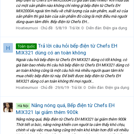
Bếp điện từ Chefs EH MIX2000A có giá bán bao nhiêu? Khi mua bất
cứ một sản phẩm nào không chỉ riêng gì bếp điện từ Chefs EH
MIX2000A ngoài tìm hiểu về chất lượng của sản phẩm, xuất xứ của
sản phẩm thì giá bán của sản phẩm đó cũng là một điều mà người
dùng quan tâm đến. Bếp điện từ Chefs EH...
Hoatieumuoi
Chủ đề
5/8/19
Trả lời: 0
Diễn đàn:
Điện gia dụng
Trả lời câu hỏi bếp điện từ Chefs EH
Toàn quốc
H
MIX321 dùng có an toàn không
Ngoài câu hỏi bếp điện từ Chefs EH MIX321 dùng có tốt không, có
giá bán bao nhiêu thì câu hỏi bếp điện từ Chefs EH MIX321 dùng có
an toàn không cũng là một câu hỏi mà nhiều người quan tâm khi
mua chiếc bếp điện từ này. Để biết được bếp điện từ Chefs EH
MIX321 dùng có an toàn không thì mọi người...
Hoatieumuoi
Chủ đề
29/6/19
Trả lời: 0
Diễn đàn:
Điện gia dụng
Nắng nóng quá, Bếp điện từ Chefs EH
Hà Nội
MIX321 lại giảm thêm 900k
Nắng nóng quá, Bếp điện từ Chefs EH MIX321 lại giảm thêm 900k
Thời tiết oi bức, nắng nóng khiến con người ta cảm thấy khó chịu,
chính vì vậy việc mua hàng cũng trở nên khó khăn hơn đối với nhiều