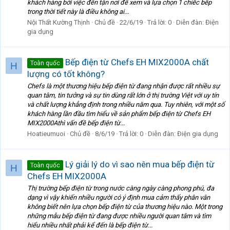
khách hàng bởi việc đến tận nơi để xem và lựa chọn 1 chiếc bếp
trong thời tiết này là điều không ai...
Nội Thất Kường Thịnh
Chủ đề
22/6/19
Trả lời: 0
Diễn đàn:
Điện
gia dụng
Bếp điện từ Chefs EH MIX2000A chất
Toàn quốc
H
lượng có tốt không?
Chefs là một thương hiệu bếp điện từ đang nhận được rất nhiều sự
quan tâm, tin tưởng và sự tin dùng rất lớn ở thị trường Việt với uy tín
và chất lượng khẳng định trong nhiều năm qua. Tuy nhiên, với một số
khách hàng lần đầu tìm hiểu về sản phẩm bếp điện từ Chefs EH
MIX2000Athì vấn đề bếp điện từ...
Hoatieumuoi
Chủ đề
8/6/19
Trả lời: 0
Diễn đàn:
Điện gia dụng
Lý giải lý do vì sao nên mua bếp điện từ
Toàn quốc
H
Chefs EH MIX2000A
Thị trường bếp điện từ trong nước càng ngày càng phong phú, đa
dạng vì vậy khiến nhiều người có ý định mua cảm thấy phân vân
không biết nên lựa chọn bếp điện từ của thương hiệu nào. Một trong
những mẫu bếp điện từ đang được nhiều người quan tâm và tìm
hiểu nhiều nhất phải kể đến là bếp điện từ...