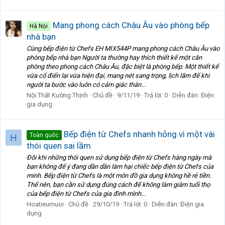
Mang phong cách Châu Âu vào phòng bếp
Hà Nội
nhà bạn
Cùng bếp điện từ Chefs EH MIX544P mang phong cách Châu Âu vào
phòng bếp nhà bạn Người ta thường hay thích thiết kế một căn
phòng theo phong cách Châu Âu, đặc biệt là phòng bếp. Một thiết kế
vừa cổ điển lại vừa hiện đại, mang nét sang trọng, lịch lãm để khi
người ta bước vào luôn có cảm giác thân...
Nội Thất Kường Thịnh
Chủ đề
9/11/19
Trả lời: 0
Diễn đàn:
Điện
gia dụng
Bếp điện từ Chefs nhanh hỏng vì một vài
Toàn quốc
H
thói quen sai lầm
Đôi khi những thói quen sử dụng bếp điện từ Chefs hàng ngày mà
bạn không để ý đang dần dần làm hại chiếc bếp điện từ Chefs của
minh. Bếp điện từ Chefs là một món đồ gia dụng không hề rẻ tiền.
Thế nên, bạn cần sử dụng đúng cách để không làm giảm tuổi thọ
của bếp điện từ Chefs của gia đình mình...
Hoatieumuoi
Chủ đề
29/10/19
Trả lời: 0
Diễn đàn:
Điện gia
dụng