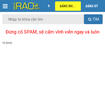
ĐĂNG NHẬP
ĐĂNG KÝ
TÌM
Đừng cố SPAM, sẽ cấm vĩnh viễn ngay và luôn
TỪ KHÓA