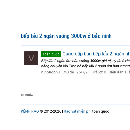
bếp lẩu 2 ngăn vuông 3000w ở bắc ninh
Cung cấp bán bếp lẩu 2 ngăn n
Toàn quốc
V
Bếp lẩu 2 ngăn âm bàn vuông 3000w giá rẻ, uy tín ở H
hàng chuyên lẩu Trọn bộ bếp lẩu 2 ngăn âm bàn vuông
vuhongphu
Chủ đề
26/7/21
Trả lời: 0
Diễn đàn:
Đi
TỪ KHÓA
KÊNH RAO
© 2012-2026 |
Rao vặt miễn phí
toàn quốc