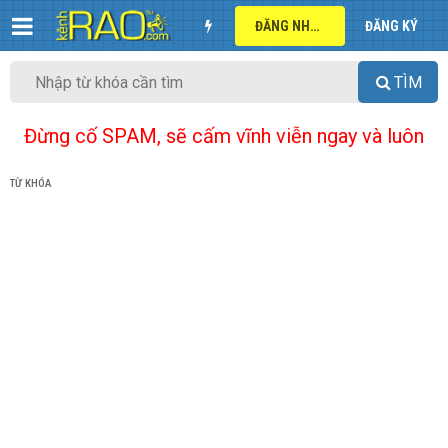
ĐĂNG NHẬP
ĐĂNG KÝ
TÌM
Đừng cố SPAM, sẽ cấm vĩnh viễn ngay và luôn
TỪ KHÓA