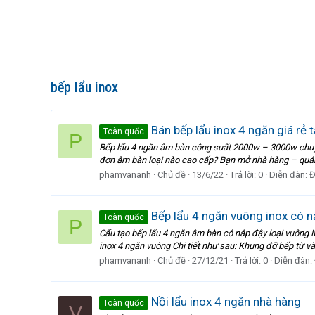
bếp lẩu inox
Bán bếp lẩu inox 4 ngăn giá rẻ t
Toàn quốc
P
Bếp lẩu 4 ngăn âm bàn công suất 2000w – 3000w chuyê
đơn âm bàn loại nào cao cấp? Bạn mở nhà hàng – quán lẩ
phamvananh
Chủ đề
13/6/22
Trả lời: 0
Diễn đàn:
Đ
Bếp lẩu 4 ngăn vuông inox có n
Toàn quốc
P
Cấu tạo bếp lẩu 4 ngăn âm bàn có nắp đậy loại vuông 
inox 4 ngăn vuông Chi tiết như sau: Khung đỡ bếp từ và 
phamvananh
Chủ đề
27/12/21
Trả lời: 0
Diễn đàn:
Nồi lẩu inox 4 ngăn nhà hàng
Toàn quốc
V