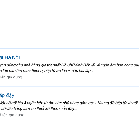
ại Hà Nội
n dùng cho nhà hàng giá tốt nhất Hồ Chí Minh Bếp lẩu 4 ngăn âm bàn công suấ
u cần tìm mua thiết bị bếp từ ăn lẩu – nấu lẩu lắp...
iện gia dụng
ắp đậy
Một bộ nồi lẩu 4 ngăn bếp từ âm bàn nhà hàng gồm có: + Khung đỡ bếp từ và nồi 
nồi lẩu bằng inox có thiết kế thêm nắp đậy...
Điện gia dụng