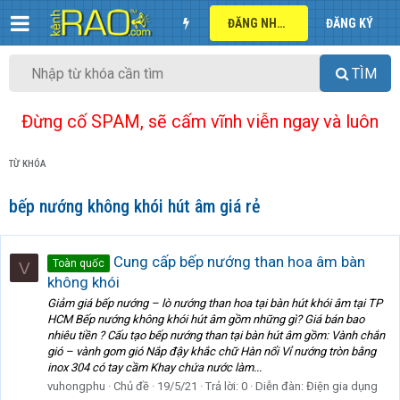
ĐĂNG NHẬP
ĐĂNG KÝ
TÌM
Đừng cố SPAM, sẽ cấm vĩnh viễn ngay và luôn
TỪ KHÓA
bếp nướng không khói hút âm giá rẻ
Cung cấp bếp nướng than hoa âm bàn
Toàn quốc
V
không khói
Giảm giá bếp nướng – lò nướng than hoa tại bàn hút khói âm tại TP
HCM Bếp nướng không khói hút âm gồm những gì? Giá bán bao
nhiêu tiền ? Cấu tạo bếp nướng than tại bàn hút âm gồm: Vành chắn
gió – vành gom gió Nắp đậy khắc chữ Hàn nổi Vỉ nướng tròn bằng
inox 304 có tay cầm Khay chứa nước làm...
vuhongphu
Chủ đề
19/5/21
Trả lời: 0
Diễn đàn:
Điện gia dụng