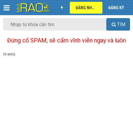
ĐĂNG NHẬP
ĐĂNG KÝ
TÌM
Đừng cố SPAM, sẽ cấm vĩnh viễn ngay và luôn
TỪ KHÓA