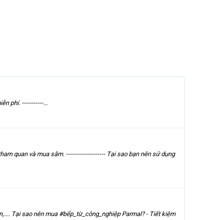
hí. -----------...
m quan và mua sắm. -------------------- Tại sao bạn nên sử dụng
n,.... Tại sao nên mua #bếp_từ_công_nghiệp Parmal? - Tiết kiệm