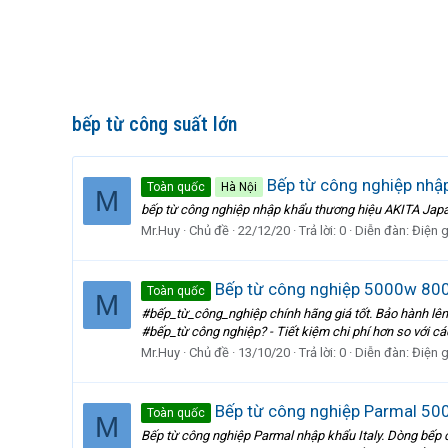
bếp từ công suất lớn
Bếp từ công nghiệp nhậ
Toàn quốc
Hà Nội
M
bếp từ công nghiệp nhập khẩu thương hiệu AKITA Japan N
Mr.Huy
Chủ đề
22/12/20
Trả lời: 0
Diễn đàn:
Điện 
Bếp từ công nghiệp 5000w 800
Toàn quốc
M
#bếp_từ_công_nghiệp chính hãng giá tốt. Bảo hành lên 
#bếp_từ công nghiệp? - Tiết kiệm chi phí hơn so với c
Mr.Huy
Chủ đề
13/10/20
Trả lời: 0
Diễn đàn:
Điện 
Bếp từ công nghiệp Parmal 5000
Toàn quốc
M
Bếp từ công nghiệp Parmal nhập khẩu Italy. Dòng bếp c